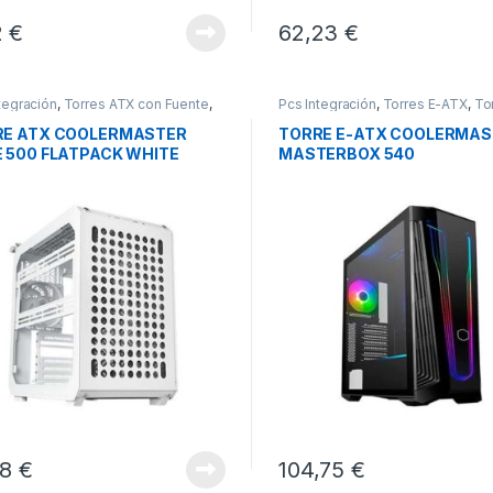
2
€
62,23
€
tegración
,
Torres ATX con Fuente
,
Pcs Integración
,
Torres E-ATX
,
To
s Sobremesa
Sobremesa
RE ATX COOLERMASTER
TORRE E-ATX COOLERMAS
 500 FLATPACK WHITE
MASTERBOX 540
08
€
104,75
€