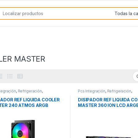
rch for:
LER MASTER
tegración
,
Refrigeración
,
Pcs Integración
,
Refrigeración
,
eración Líquida
Refrigeración Líquida
PADOR REF LIQUIDA COOLER
DISIPADOR REF LIQUIDA C
ER 240 ATMOS ARGB
MASTER 360 ION LCD ARG