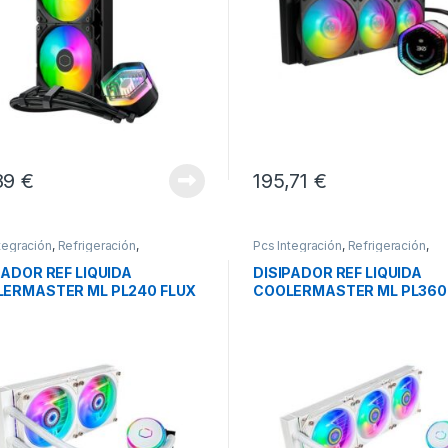
89
€
195,71
€
tegración
,
Refrigeración
,
Pcs Integración
,
Refrigeración
,
eración Líquida
Refrigeración Líquida
PADOR REF LIQUIDA
DISIPADOR REF LIQUIDA
ERMASTER ML PL240 FLUX
COOLERMASTER ML PL360
WE