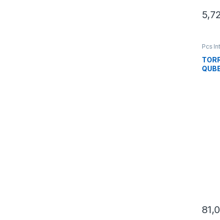
5,7
Pcs In
Torre
TOR
QUBE
81,