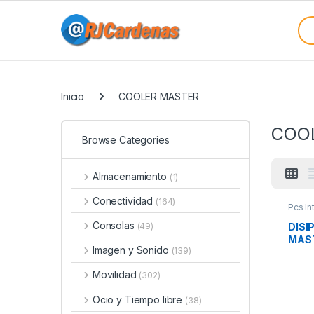
Skip to navigation
Skip to content
Sea
Categories
Inicio
COOLER MASTER
COO
Browse Categories
Almacenamiento
(1)
Conectividad
(164)
Pcs In
Refrig
Consolas
DISI
(49)
MAST
Imagen y Sonido
(139)
Movilidad
(302)
Ocio y Tiempo libre
(38)