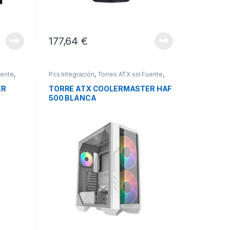
177,64
€
uente
,
Pcs Integración
,
Torres ATX sin Fuente
,
Torres Sobremesa
ER
TORRE ATX COOLERMASTER HAF
500 BLANCA