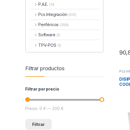
P.A.E.
(11)
Pcs Integración
(312)
Periféricos
(356)
Software
(1)
TPV-POS
(1)
90,
Filtrar productos
Pcs In
Refrig
DISI
COOL
Filtrar por precio
WE
Precio:
0 €
—
200 €
Precio mínimo
Precio máximo
Filtrar