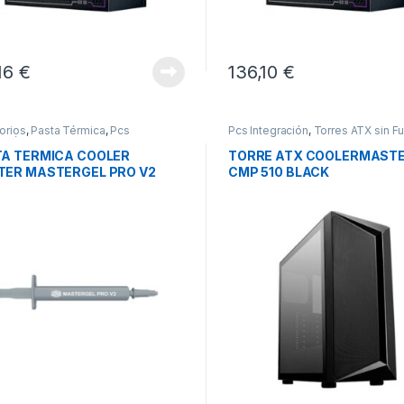
,16
€
136,10
€
orios
,
Pasta Térmica
,
Pcs
Pcs Integración
,
Torres ATX sin F
ación
Torres Sobremesa
A TERMICA COOLER
TORRE ATX COOLERMAST
ER MASTERGEL PRO V2
CMP 510 BLACK