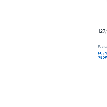
127
Fuent
Pcs In
FUEN
750
80+