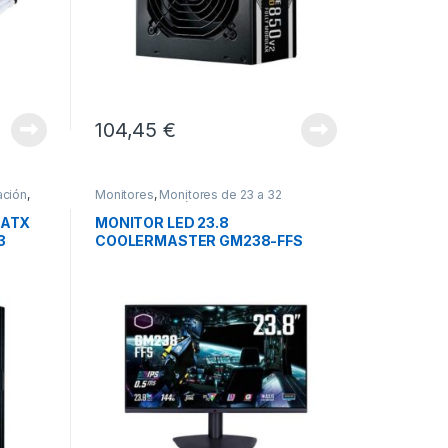
104,45
€
ación
,
Monitores
,
Monitores de 23 a 32
pulgadas
,
Periféricos
 ATX
MONITOR LED 23.8
3
COOLERMASTER GM238-FFS