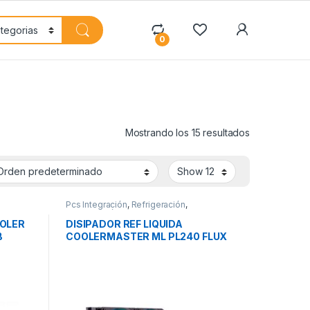
My Accoun
0
Mostrando los 15 resultados
Pcs Integración
,
Refrigeración
,
Refrigeración Líquida
OOLER
DISIPADOR REF LIQUIDA
B
COOLERMASTER ML PL240 FLUX
BE