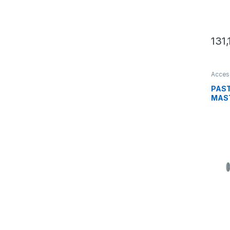
131
Acces
Integr
PAST
MAST