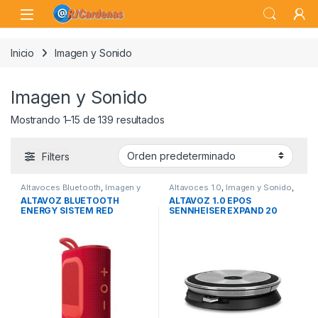
Skip to navigation
Skip to content
Open
Inicio
Imagen y Sonido
Imagen y Sonido
Mostrando 1–15 de 139 resultados
Filters
Altavoces Bluetooth
,
Imagen y
Altavoces 1.0
,
Imagen y Sonido
,
Sonido
,
Sonido
Sonido PC
ALTAVOZ BLUETOOTH
ALTAVOZ 1.0 EPOS
ENERGY SISTEM RED
SENNHEISER EXPAND 20
STREETPLAY
CONFERENCIA