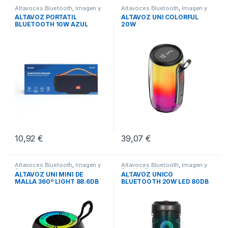
Altavoces Bluetooth
,
Imagen y
Altavoces Bluetooth
,
Imagen y
Sonido
,
Sonido
Sonido
,
Sonido
ALTAVOZ PORTATIL
ALTAVOZ UNI COLORFUL
BLUETOOTH 10W AZUL
20W
SAVIO BS-021
10,92
€
39,07
€
Altavoces Bluetooth
,
Imagen y
Altavoces Bluetooth
,
Imagen y
Sonido
,
Sonido
Sonido
,
Sonido
ALTAVOZ UNI MINI DE
ALTAVOZ UNICO
MALLA 360º LIGHT 88.6DB
BLUETOOTH 20W LED 80DB
5W