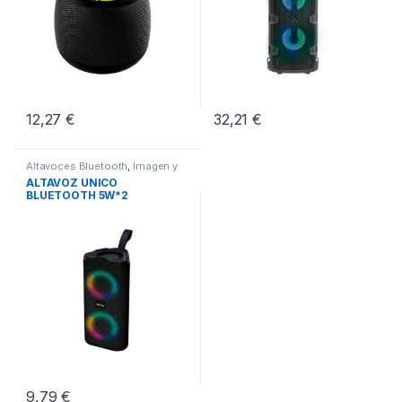
12,27
€
32,21
€
Altavoces Bluetooth
,
Imagen y
Sonido
,
Sonido
ALTAVOZ UNICO
BLUETOOTH 5W*2
9,79
€