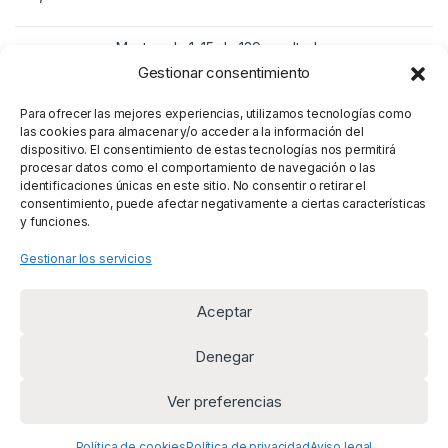
Mostrando 1–15 de 139 resultados
Gestionar consentimiento
1
2
3
10
…
Para ofrecer las mejores experiencias, utilizamos tecnologías como
las cookies para almacenar y/o acceder a la información del
dispositivo. El consentimiento de estas tecnologías nos permitirá
procesar datos como el comportamiento de navegación o las
identificaciones únicas en este sitio. No consentir o retirar el
consentimiento, puede afectar negativamente a ciertas características
y funciones.
Gestionar los servicios
Aceptar
Denegar
Ver preferencias
¿Alguna duda? Llámanos
+34 669 954 625
Política de cookies
Política de privacidad
Aviso legal