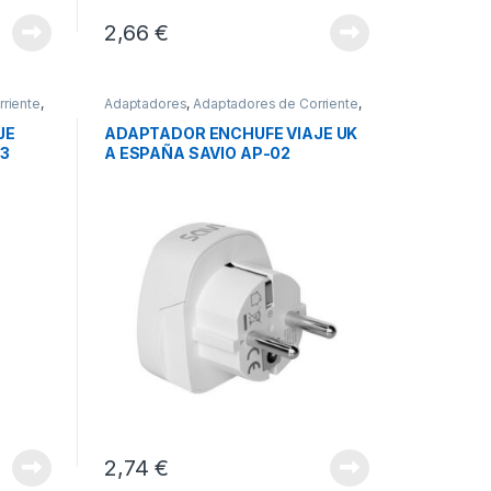
2,66
€
riente
,
Adaptadores
,
Adaptadores de Corriente
,
Conectividad
JE
ADAPTADOR ENCHUFE VIAJE UK
03
A ESPAÑA SAVIO AP-02
2,74
€