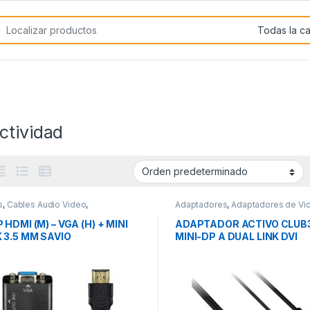
rch for:
ctividad
s
,
Cables Audio Video
,
Adaptadores
,
Adaptadores de Vi
tividad
Conectividad
HDMI (M) – VGA (H) + MINI
ADAPTADOR ACTIVO CLUB
 3.5 MM SAVIO
MINI-DP A DUAL LINK DVI