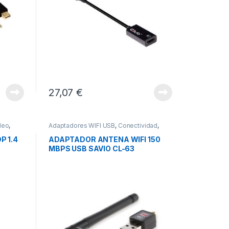
27,07
€
deo
,
Adaptadores WIFI USB
,
Conectividad
,
LAN Wireless
P 1.4
ADAPTADOR ANTENA WIFI 150
MBPS USB SAVIO CL-63