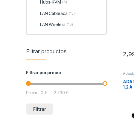
Hubs-KVM
(6)
LAN Cableada
(15)
LAN Wireless
(10)
Filtrar productos
2,9
Filtrar por precio
Adapt
Conec
ADAP
1.2 
Precio:
0 €
—
2.730 €
Precio mínimo
Precio máximo
Filtrar