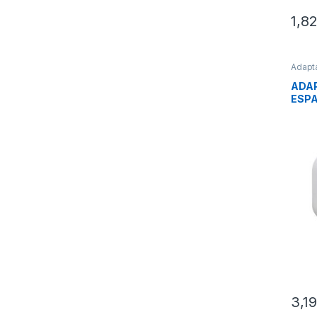
1,8
Adapt
Conec
ADAP
ESPA
3,1