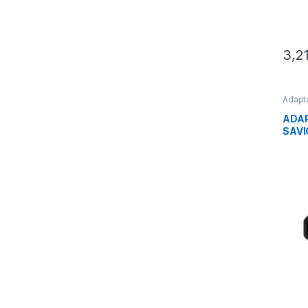
3,2
Adapt
Conec
ADAP
SAVIO