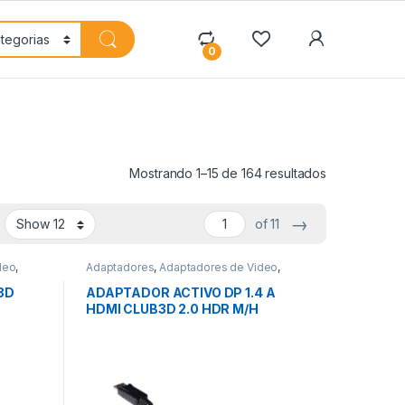
My Accoun
0
Mostrando 1–15 de 164 resultados
→
of 11
deo
,
Adaptadores
,
Adaptadores de Video
,
Conectividad
3D
ADAPTADOR ACTIVO DP 1.4 A
HDMI CLUB3D 2.0 HDR M/H