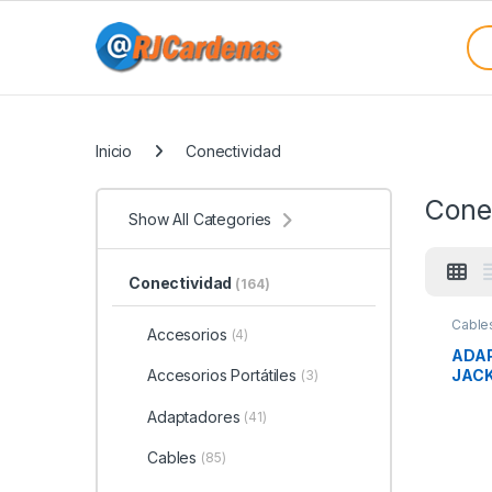
Skip to navigation
Skip to content
Sea
Categories
Inicio
Conectividad
Cone
Show All Categories
Conectividad
(164)
Cable
Accesorios
(4)
Conec
ADAP 
JACK
Accesorios Portátiles
(3)
Adaptadores
(41)
Cables
(85)