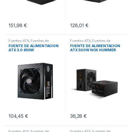
151,98
€
128,01
€
Fuentes ATX
,
Fuentes de
Fuentes ATX
,
Fuentes de
Alimentación
,
Pcs Integración
Alimentación
,
Pcs Integración
FUENTE DE ALIMENTACION
FUENTE DE ALIMENTACION
ATX 3.0 850W
ATX 500W NOX HUMMER
COOLERMASTER MWE GOLD
ALPHA
V
104,45
€
36,28
€
Fuentes ATX
,
Fuentes de
Fuentes ATX
,
Fuentes de