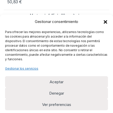
50,83
€
Mostrando 1–15 de 23 resultados
Gestionar consentimiento
1
2
Para ofrecer las mejores experiencias, utilizamos tecnologías como
las cookies para almacenar y/o acceder a la información del
dispositivo. El consentimiento de estas tecnologías nos permitirá
procesar datos como el comportamiento de navegación o las
identificaciones únicas en este sitio. No consentir o retirar el
consentimiento, puede afectar negativamente a ciertas características
y funciones.
Gestionar los servicios
Aceptar
Denegar
Ver preferencias
¿Alguna duda? Llámanos