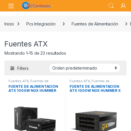
Skip to navigation
Skip to content
Open
Inicio
Pcs Integración
Fuentes de Alimentación
Fuentes ATX
Mostrando 1–15 de 23 resultados
Filters
Fuentes ATX
,
Fuentes de
Fuentes ATX
,
Fuentes de
Alimentación
,
Pcs Integración
Alimentación
,
Pcs Integración
FUENTE DE ALIMENTACION
FUENTE DE ALIMENTACION
ATX 1000W NOX HUMMER
ATX 1000W NOX HUMMER X
P1000