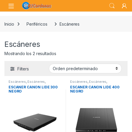
Skip to navigation
Skip to content
Open
Inicio
Periféricos
Escáneres
Escáneres
Mostrando los 2 resultados
Filters
Escáneres
,
Escáneres
,
Escáneres
,
Escáneres
,
Periféricos
Periféricos
ESCANER CANON LIDE 300
ESCANER CANON LIDE 400
NEGRO
NEGRO