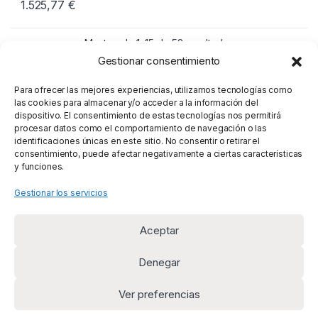
1.525,77
€
Mostrando 1–15 de 52 resultados
Gestionar consentimiento
1
2
3
4
Para ofrecer las mejores experiencias, utilizamos tecnologías como
las cookies para almacenar y/o acceder a la información del
dispositivo. El consentimiento de estas tecnologías nos permitirá
procesar datos como el comportamiento de navegación o las
identificaciones únicas en este sitio. No consentir o retirar el
consentimiento, puede afectar negativamente a ciertas características
y funciones.
Gestionar los servicios
Aceptar
Denegar
Ver preferencias
¿Alguna duda? Llámanos