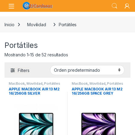
Skip to navigation
Skip to content
Open
Inicio
Movilidad
Portátiles
Portátiles
Mostrando 1–15 de 52 resultados
Filters
MacBook
,
Movilidad
,
Portátiles
MacBook
,
Movilidad
,
Portátiles
APPLE MACBOOK AIR 13 M2
APPLE MACBOOK AIR 13 M2
16/256GB SILVER
16/256GB SPACE GREY