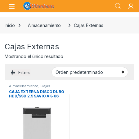
Skip to navigation
Skip to content
Open
Inicio
Almacenamiento
Cajas Externas
Cajas Externas
Mostrando el único resultado
Filters
Almacenamiento
,
Cajas
Externas
CAJA EXTERNA DISCO DURO
HDD/SSD 2.5 SAVIO AK-66