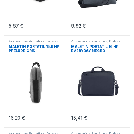
5,67
€
9,92
€
Accesorios Portátiles
,
Bolsas
Accesorios Portátiles
,
Bolsas
Transporte Portátiles
,
Movilidad
Transporte Portátiles
,
Movilidad
MALETIN PORTATIL 15.6 HP
MALETIN PORTATIL 16 HP
PRELUDE GRIS
EVERYDAY NEGRO
16,20
€
15,41
€
Accesorios Portátiles
,
Bolsas
Accesorios Portátiles
,
Bolsas