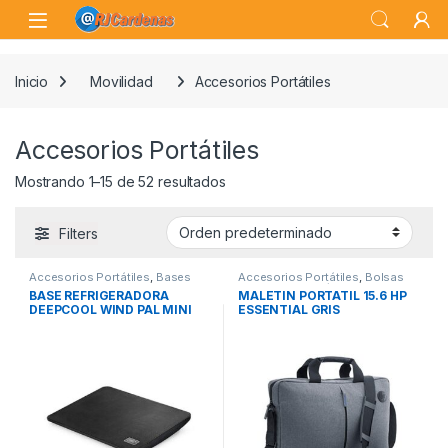
Skip to navigation
Skip to content
Open
Inicio
Movilidad
Accesorios Portátiles
Accesorios Portátiles
Mostrando 1–15 de 52 resultados
Filters
Accesorios Portátiles
,
Bases
Accesorios Portátiles
,
Bolsas
Refrigeradoras
,
Movilidad
Transporte Portátiles
,
Movilidad
BASE REFRIGERADORA
MALETIN PORTATIL 15.6 HP
DEEPCOOL WIND PAL MINI
ESSENTIAL GRIS
NEGRO