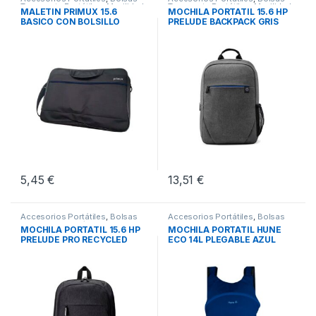
Transporte Portátiles
,
Movilidad
Transporte Portátiles
,
Movilidad
MALETIN PRIMUX 15.6
MOCHILA PORTATIL 15.6 HP
BASICO CON BOLSILLO
PRELUDE BACKPACK GRIS
NEGRO
5,45
€
13,51
€
Accesorios Portátiles
,
Bolsas
Accesorios Portátiles
,
Bolsas
Transporte Portátiles
,
Movilidad
Transporte Portátiles
,
Movilidad
MOCHILA PORTATIL 15.6 HP
MOCHILA PORTATIL HUNE
PRELUDE PRO RECYCLED
ECO 14L PLEGABLE AZUL
OCEANO