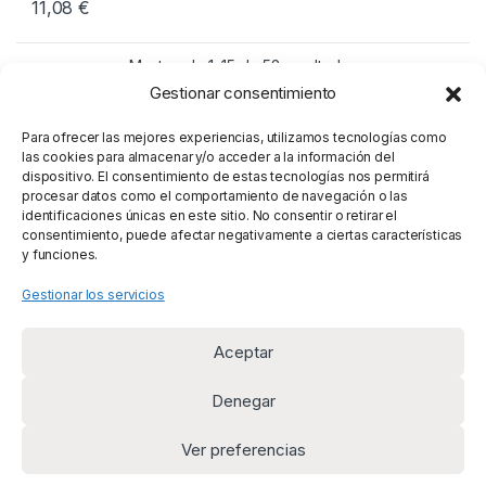
11,08
€
Mostrando 1–15 de 52 resultados
Gestionar consentimiento
1
2
3
4
Para ofrecer las mejores experiencias, utilizamos tecnologías como
las cookies para almacenar y/o acceder a la información del
dispositivo. El consentimiento de estas tecnologías nos permitirá
procesar datos como el comportamiento de navegación o las
identificaciones únicas en este sitio. No consentir o retirar el
consentimiento, puede afectar negativamente a ciertas características
y funciones.
Gestionar los servicios
Aceptar
Denegar
Ver preferencias
¿Alguna duda? Llámanos