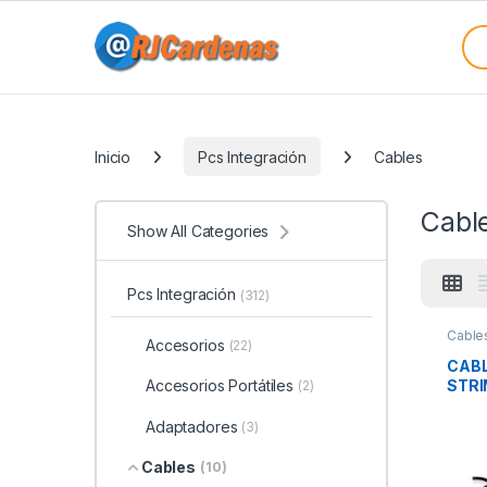
Skip to navigation
Skip to content
Sea
Categories
Inicio
Pcs Integración
Cables
Cabl
Show All Categories
Pcs Integración
(312)
Cable
Accesorios
(22)
Integr
CABL
STRI
Accesorios Portátiles
(2)
Adaptadores
(3)
Cables
(10)