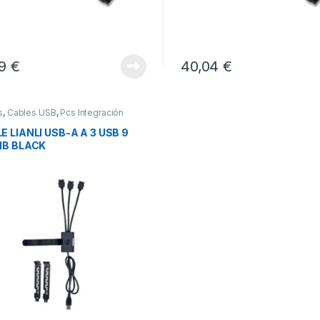
19
€
40,04
€
s
,
Cables USB
,
Pcs Integración
E LIANLI USB-A A 3 USB 9
MB BLACK