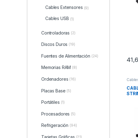
Cables Extensores
(9)
Cables USB
(1)
Controladoras
(2)
Discos Duros
(19)
Fuentes de Alimentación
(24)
41,
Memorias RAM
(8)
Ordenadores
(16)
Cable
Integr
CABL
Placas Base
(5)
STRI
Portátiles
(1)
Procesadores
(5)
Refrigeración
(94)
Tarjetas Gráficas
(21)