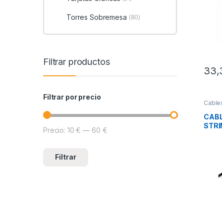
Torres Sobremesa
(80)
Filtrar productos
33,
Filtrar por precio
Cable
Integr
CABL
STRI
Precio:
10 €
—
60 €
Precio mínimo
Precio máximo
Filtrar