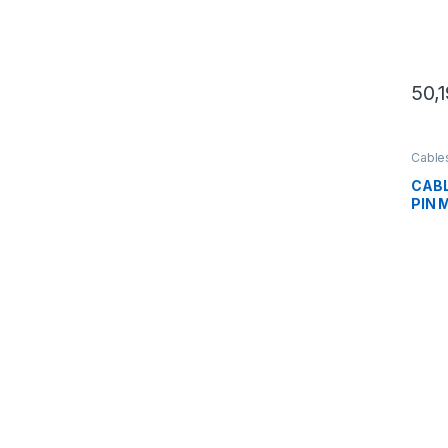
50,
Cable
CABL
PIN 