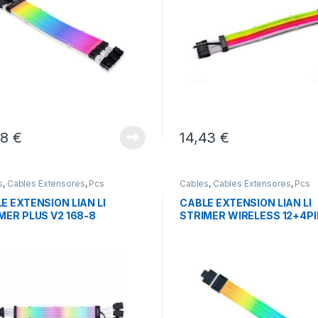
68
€
14,43
€
s
,
Cables Extensores
,
Pcs
Cables
,
Cables Extensores
,
Pcs
ación
Integración
E EXTENSION LIAN LI
CABLE EXTENSION LIAN LI
MER PLUS V2 168-8
STRIMER WIRELESS 12+4P