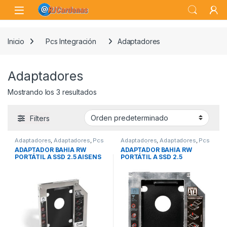
Skip to navigation
Skip to content
Open
Inicio
Pcs Integración
Adaptadores
Adaptadores
Mostrando los 3 resultados
Filters
Adaptadores
,
Adaptadores
,
Pcs
Adaptadores
,
Adaptadores
,
Pcs
Integración
Integración
ADAPTADOR BAHÍA RW
ADAPTADOR BAHÍA RW
PORTÁTIL A SSD 2.5 AISENS
PORTÁTIL A SSD 2.5
9.5MM
LOGILINK