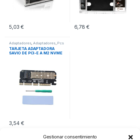
5,03
€
6,78
€
Adaptadores
,
Adaptadores
,
Pcs
Integración
TARJETA ADAPTADORA
SAVIO DE PCI-E A M2 NVME
M-KEY
3,54
€
Gestionar consentimiento
Mostrando los 3 resultados