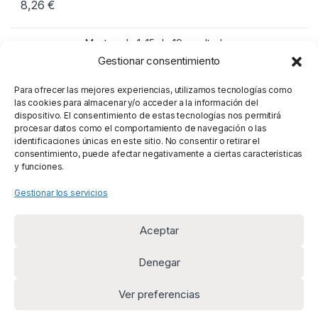
8,26
€
Mostrando 1–15 de 19 resultados
Gestionar consentimiento
1
2
Para ofrecer las mejores experiencias, utilizamos tecnologías como
las cookies para almacenar y/o acceder a la información del
dispositivo. El consentimiento de estas tecnologías nos permitirá
procesar datos como el comportamiento de navegación o las
identificaciones únicas en este sitio. No consentir o retirar el
consentimiento, puede afectar negativamente a ciertas características
y funciones.
Gestionar los servicios
Aceptar
Denegar
Ver preferencias
¿Alguna duda? Llámanos