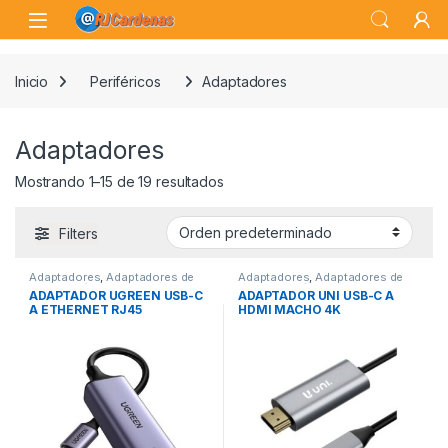
Skip to navigation
Skip to content
Open
Inicio
Periféricos
Adaptadores
Adaptadores
Mostrando 1–15 de 19 resultados
Filters
Adaptadores
,
Adaptadores de
Adaptadores
,
Adaptadores de
Red
,
Periféricos
Video
,
Periféricos
ADAPTADOR UGREEN USB-C
ADAPTADOR UNI USB-C A
A ETHERNET RJ45
HDMI MACHO 4K