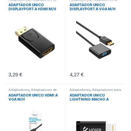
Video
,
Periféricos
Video
,
Periféricos
ADAPTADOR UNICO
ADAPTADOR UNICO
DISPLAYPORT A HDMI M/H
DISPLAYPORT A VGA M/H
3,29
€
4,27
€
Adaptadores
,
Adaptadores de
Adaptadores
,
Adaptadores para
Video
,
Periféricos
Apple
,
Periféricos
ADAPTADOR UNICO HDMI A
ADAPTADOR UNICO
VGA M/H
LIGHTNING MACHO A
TIPO(C)HEMBRA