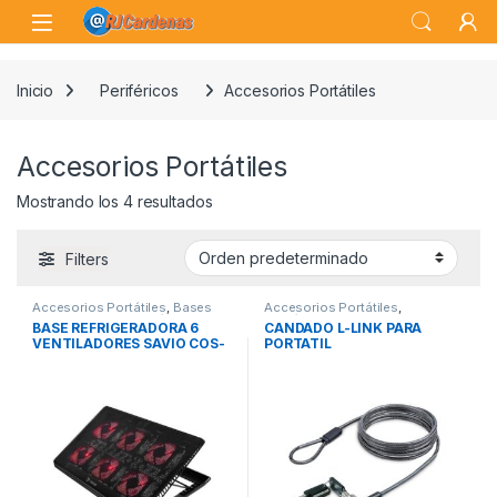
Skip to navigation
Skip to content
Open
Inicio
Periféricos
Accesorios Portátiles
Accesorios Portátiles
Mostrando los 4 resultados
Filters
Accesorios Portátiles
,
Bases
Accesorios Portátiles
,
Refrigeradoras
,
Periféricos
Periféricos
,
Seguridad
BASE REFRIGERADORA 6
CANDADO L-LINK PARA
VENTILADORES SAVIO COS-
PORTATIL
01