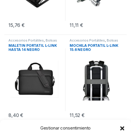
15,76
€
11,11
€
Accesorios Portátiles
,
Bolsas
Accesorios Portátiles
,
Bolsas
Transporte Portátiles
,
Transporte Portátiles
,
MALETIN PORTATIL L-LINK
MOCHILA PORTATIL L-LINK
Periféricos
Periféricos
HASTA 14 NEGRO
15.6 NEGRO
8,40
€
11,52
€
Gestionar consentimiento
Mostrando los 4 resultados