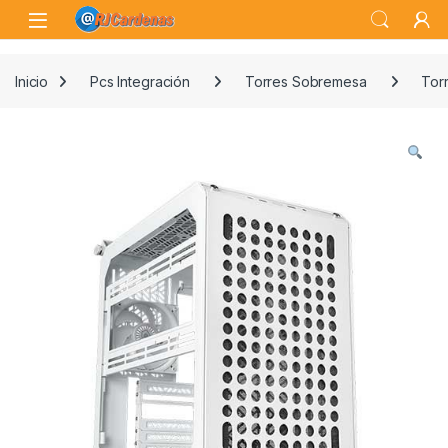
Skip to navigation
Skip to content
Open
Inicio
Pcs Integración
Torres Sobremesa
Tor