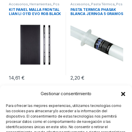
Accesorios
,
Herramientas
,
Pcs
Accesorios
,
Pasta Térmica
,
Pcs
Integración
Integración
KIT PANEL MALLA FRONTAL
PASTA TERMICA PHASAK
LIAN LI O11D EVO RGB BLACK
BLANCA JERINGA 5 GRAMOS
14,61
€
2,20
€
Gestionar consentimiento
Para ofrecer las mejores experiencias, utilizamos tecnologías como
las cookies para almacenar y/o acceder a la información del
dispositivo. El consentimiento de estas tecnologías nos permitirá
procesar datos como el comportamiento de navegación o las
identificaciones únicas en este sitio. No consentir o retirar el