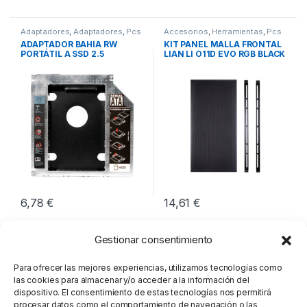
Adaptadores
,
Adaptadores
,
Pcs
Accesorios
,
Herramientas
,
Pcs
Integración
Integración
ADAPTADOR BAHÍA RW
KIT PANEL MALLA FRONTAL
PORTÁTIL A SSD 2.5
LIAN LI O11D EVO RGB BLACK
LOGILINK
6,78
€
14,61
€
Gestionar consentimiento
Para ofrecer las mejores experiencias, utilizamos tecnologías como
las cookies para almacenar y/o acceder a la información del
dispositivo. El consentimiento de estas tecnologías nos permitirá
procesar datos como el comportamiento de navegación o las