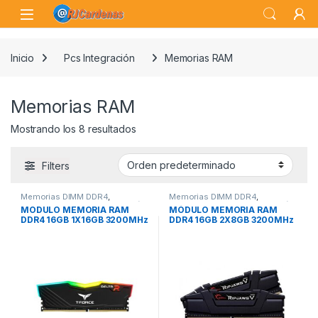
Skip to navigation
Skip to content
Open
Inicio
Pcs Integración
Memorias RAM
Memorias RAM
Mostrando los 8 resultados
Filters
Memorias DIMM DDR4
,
Memorias DIMM DDR4
,
Memorias RAM
,
Pcs Integración
Memorias RAM
,
Pcs Integración
MODULO MEMORIA RAM
MÓDULO MEMORIA RAM
DDR4 16GB 1X16GB 3200MHz
DDR4 16GB 2X8GB 3200MHz
TEAMGROUP DELTA
G.SKILL RIPJAWS