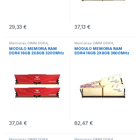
29,33
€
37,13
€
Memorias DIMM DDR4
,
Memorias DIMM DDR4
,
Memorias RAM
,
Pcs Integración
Memorias RAM
,
Pcs Integración
MÓDULO MEMORIA RAM
MÓDULO MEMORIA RAM
DDR4 16GB 2X8GB 3200MHz
DDR4 16GB 2X8GB 3600MHz
TEAMGROUP VULCA
G.SKILL TRIDENT
37,04
€
82,47
€
Memorias DIMM DDR4
,
Memorias DIMM DDR4
,