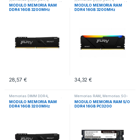
Memorias RAM
,
Pcs Integración
Memorias RAM
,
Pcs Integración
MÓDULO MEMORIA RAM
MODULO MEMORIA RAM
DDR4 16GB 3200MHz
DDR4 16GB 3200MHz
KINGSTON FURY BEAST
KINGSTON FURY BEAST
28,57
€
34,32
€
Memorias DIMM DDR4
,
Memorias RAM
,
Memorias SO-
Memorias RAM
,
Pcs Integración
DIMM DDR4
,
Pcs Integración
MÓDULO MEMORIA RAM
MODULO MEMORIA RAM S/O
DDR4 16GB 3200MHz
DDR4 16GB PC3200
KINGSTON FURY BEAST N
TEAMGROUP ELITE