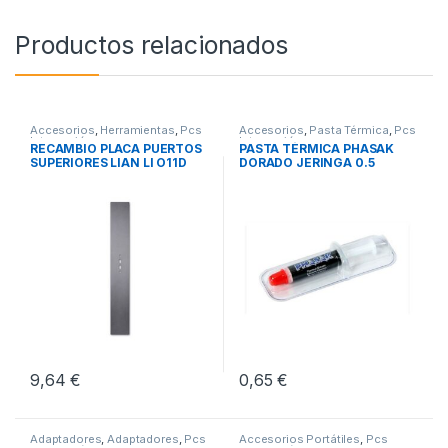
Productos relacionados
Accesorios
,
Herramientas
,
Pcs
Accesorios
,
Pasta Térmica
,
Pcs
Integración
Integración
RECAMBIO PLACA PUERTOS
PASTA TÉRMICA PHASAK
SUPERIORES LIAN LI O11D
DORADO JERINGA 0.5
EVO
GRAMOS
9,64
€
0,65
€
Adaptadores
,
Adaptadores
,
Pcs
Accesorios Portátiles
,
Pcs