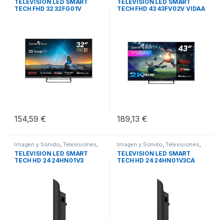
TELEVISIÓN LED SMART
TELEVISIÓN LED SMART
TECH FHD 32 32FG01V
TECH FHD 43 43FV02V VIDAA
GOOGLE TV
TV
154,59
€
189,13
€
Imagen y Sonido
,
Televisiones
,
Imagen y Sonido
,
Televisiones
,
TV de 24 a 28 pulgadas
TV de 24 a 28 pulgadas
TELEVISIÓN LED SMART
TELEVISIÓN LED SMART
TECH HD 24 24HN01V3
TECH HD 24 24HN01V3CA
12V