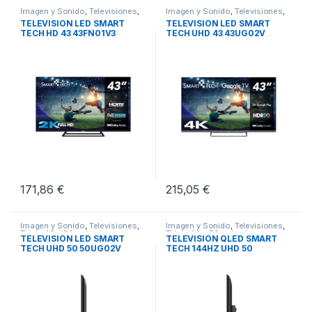
Imagen y Sonido
,
Televisiones
,
Imagen y Sonido
,
Televisiones
,
TV de 43 pulgadas
TV de 43 pulgadas
TELEVISIÓN LED SMART
TELEVISIÓN LED SMART
TECH HD 43 43FN01V3
TECH UHD 43 43UG02V
GOOGLE TV
171,86
€
215,05
€
Imagen y Sonido
,
Televisiones
,
Imagen y Sonido
,
Televisiones
,
TV de 46 a 50 pulgadas
TV de 46 a 50 pulgadas
TELEVISIÓN LED SMART
TELEVISIÓN QLED SMART
TECH UHD 50 50UG02V
TECH 144HZ UHD 50
GOOGLE TV
50QG04G GOOGLE TV