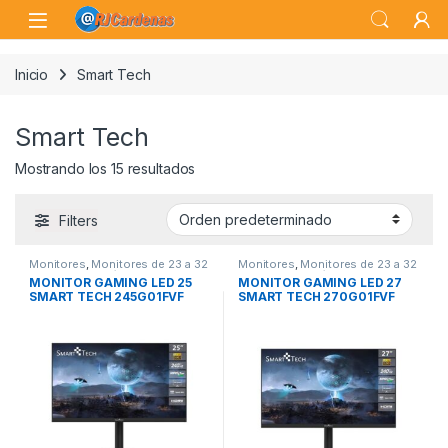
Skip to navigation
Skip to content
Open
Inicio
Smart Tech
Smart Tech
Mostrando los 15 resultados
Filters
Monitores
,
Monitores de 23 a 32
Monitores
,
Monitores de 23 a 32
pulgadas
,
Periféricos
pulgadas
,
Periféricos
MONITOR GAMING LED 25
MONITOR GAMING LED 27
SMART TECH 245G01FVF
SMART TECH 270G01FVF
FHD VA
FHD VA