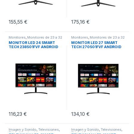
155,55
€
175,16
€
Monitores
,
Monitores de 23 a 32
Monitores
,
Monitores de 23 a 32
pulgadas
,
Periféricos
pulgadas
,
Periféricos
MONITOR LED 24 SMART
MONITOR LED 27 SMART
TECH 238S01FVF ANDROID
TECH 270S01FVF ANDROID
TV
TV
116,23
€
134,10
€
Imagen y Sonido
,
Televisiones
,
Imagen y Sonido
,
Televisiones
,
TV de 32 pulgadas
TV de 43 pulgadas