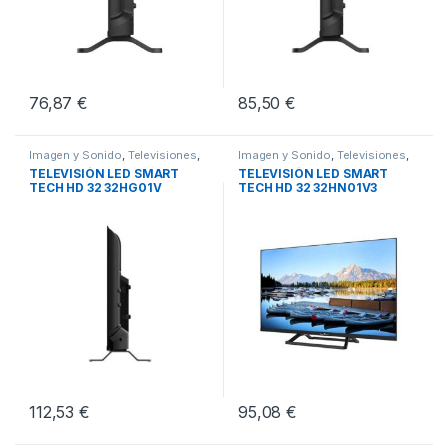
76,87
€
85,50
€
Imagen y Sonido
,
Televisiones
,
Imagen y Sonido
,
Televisiones
,
TV de 32 pulgadas
TV de 32 pulgadas
TELEVISIÓN LED SMART
TELEVISIÓN LED SMART
TECH HD 32 32HG01V
TECH HD 32 32HN01V3
GOOGLE TV
112,53
€
95,08
€