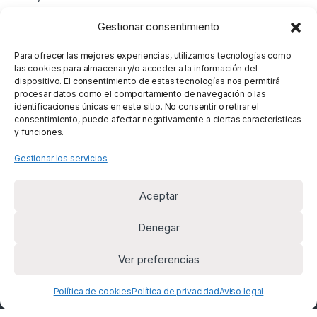
Gestionar consentimiento
Mostrando los 15 resultados
Para ofrecer las mejores experiencias, utilizamos tecnologías como
las cookies para almacenar y/o acceder a la información del
dispositivo. El consentimiento de estas tecnologías nos permitirá
procesar datos como el comportamiento de navegación o las
identificaciones únicas en este sitio. No consentir o retirar el
consentimiento, puede afectar negativamente a ciertas características
y funciones.
Gestionar los servicios
Aceptar
Denegar
Ver preferencias
¿Alguna duda? Llámanos
+34 669 954 625
Política de cookies
Política de privacidad
Aviso legal