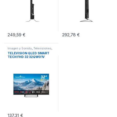
249,59
€
292,78
€
Imagen y Sonido
,
Televisiones
,
TV de 32 pulgadas
TELEVISIÓN QLED SMART
TECH FHD 32 32QW01V
WEBOS TV
137,31
€