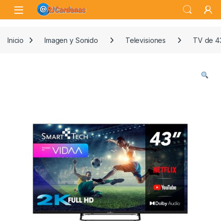
Skip to navigation
Skip to content
Open
Inicio
Imagen y Sonido
Televisiones
TV de 4