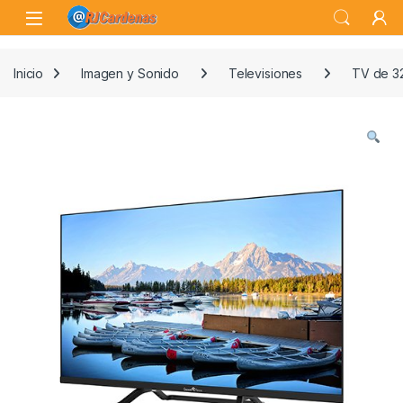
Skip to navigation
Skip to content
Open
Inicio
Imagen y Sonido
Televisiones
TV de 3