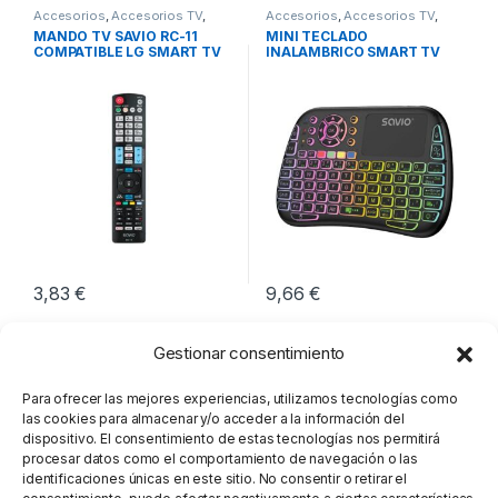
Accesorios
,
Accesorios TV
,
Accesorios
,
Accesorios TV
,
Imagen y Sonido
Imagen y Sonido
MANDO TV SAVIO RC-11
MINI TECLADO
COMPATIBLE LG SMART TV
INALAMBRICO SMART TV
3D
SAVIO KW-04
3,83
€
9,66
€
Gestionar consentimiento
Para ofrecer las mejores experiencias, utilizamos tecnologías como
las cookies para almacenar y/o acceder a la información del
dispositivo. El consentimiento de estas tecnologías nos permitirá
procesar datos como el comportamiento de navegación o las
identificaciones únicas en este sitio. No consentir o retirar el