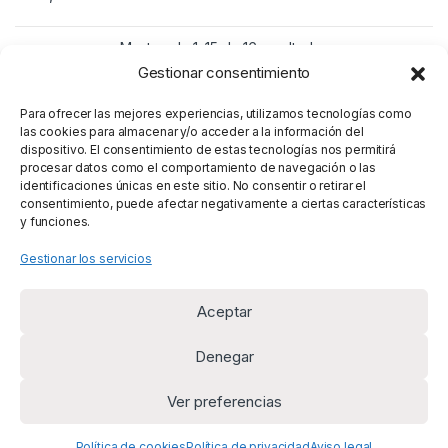
Mostrando 1–15 de 16 resultados
Gestionar consentimiento
1
2
Para ofrecer las mejores experiencias, utilizamos tecnologías como
las cookies para almacenar y/o acceder a la información del
dispositivo. El consentimiento de estas tecnologías nos permitirá
procesar datos como el comportamiento de navegación o las
identificaciones únicas en este sitio. No consentir o retirar el
consentimiento, puede afectar negativamente a ciertas características
y funciones.
Gestionar los servicios
Aceptar
Denegar
Ver preferencias
¿Alguna duda? Llámanos
+34 669 954 625
Política de cookies
Política de privacidad
Aviso legal