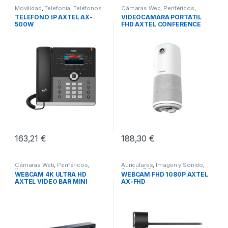
Movilidad
,
Telefonía
,
Teléfonos
Cámaras Web
,
Periféricos
,
Fijos
Webcams
TELEFONO IP AXTEL AX-
VIDEOCAMARA PORTATIL
500W
FHD AXTEL CONFERENCE
SPEAKER
163,21
€
188,30
€
Cámaras Web
,
Periféricos
,
Auriculares
,
Imagen y Sonido
,
Webcams
Sonido PC
WEBCAM 4K ULTRA HD
WEBCAM FHD 1080P AXTEL
AXTEL VIDEO BAR MINI
AX-FHD