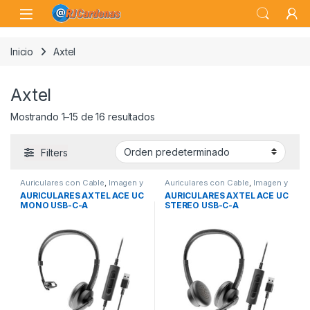
Skip to navigation
Skip to content
Open
Inicio
Axtel
Axtel
Mostrando 1–15 de 16 resultados
Filters
Auriculares con Cable
,
Imagen y
Auriculares con Cable
,
Imagen y
Sonido
,
Sonido
Sonido
,
Sonido
AURICULARES AXTEL ACE UC
AURICULARES AXTEL ACE UC
MONO USB-C-A
STEREO USB-C-A