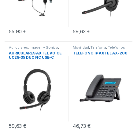
55,90
€
59,63
€
Auriculares
,
Imagen y Sonido
,
Movilidad
,
Telefonía
,
Teléfonos
Sonido PC
Fijos
AURICULARES AXTEL VOICE
TELEFONO IP AXTEL AX-200
UC28-35 DUO NC USB-C
59,63
€
46,73
€