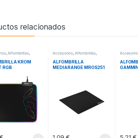
uctos relacionados
ios
,
Alfombrillas
,
Accesorios
,
Alfombrillas
,
Accesori
icos
Periféricos
Periférico
BRILLA KROM
ALFOMBRILLA
ALFOMB
T RGB
MEDIARANGE MROS251
GAMMI
BLACK
800X3
€
1,09
€
5,21
€