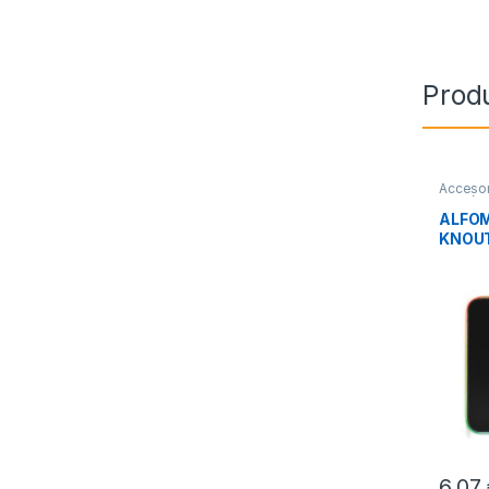
Prod
Accesor
Perifér
ALFOM
KNOU
6,07