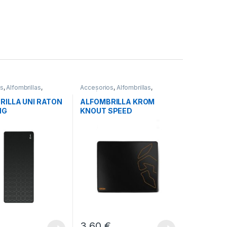
os
,
Alfombrillas
,
Accesorios
,
Alfombrillas
,
s
Periféricos
RILLA UNI RATON
ALFOMBRILLA KROM
NG
KNOUT SPEED
00X3MM
3,60
€