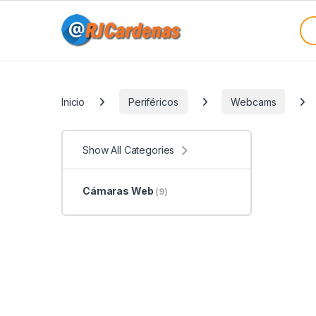
Skip to navigation
Skip to content
Sea
Categories
Inicio
Periféricos
Webcams
Show All Categories
Cámaras Web
(9)