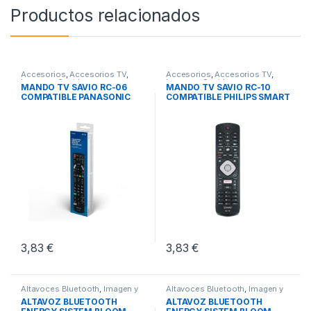
Productos relacionados
Accesorios
,
Accesorios TV
,
Accesorios
,
Accesorios TV
,
Imagen y Sonido
Imagen y Sonido
MANDO TV SAVIO RC-06
MANDO TV SAVIO RC-10
COMPATIBLE PANASONIC
COMPATIBLE PHILIPS SMART
SMART TV
TV
3,83
€
3,83
€
Altavoces Bluetooth
,
Imagen y
Altavoces Bluetooth
,
Imagen y
Sonido
,
Sonido
Sonido
,
Sonido
ALTAVOZ BLUETOOTH
ALTAVOZ BLUETOOTH