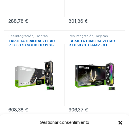
288,78
€
801,86
€
Pcs Integración
,
Tarjetas
Pcs Integración
,
Tarjetas
Gráficas
,
Tarjetas Gráficas PCI-E
Gráficas
,
Tarjetas Gráficas PCI-E
TARJETA GRÁFICA ZOTAC
TARJETA GRÁFICA ZOTAC
RTX 5070 SOLID OC 12GB
RTX 5070 TI AMP EXT
INFINITY 16GB
608,38
€
906,37
€
Gestionar consentimiento
Mostrando los 4 resultados