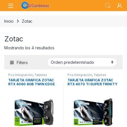
Skip to navigation
Skip to content
Open
Inicio
Zotac
Zotac
Mostrando los 4 resultados
Filters
Pcs Integración
,
Tarjetas
Pcs Integración
,
Tarjetas
Gráficas
,
Tarjetas Gráficas PCI-E
Gráficas
,
Tarjetas Gráficas PCI-E
TARJETA GRÁFICA ZOTAC
TARJETA GRÁFICA ZOTAC
RTX 4060 8GB TWIN EDGE
RTX 4070 TI SUPER TRINITY
GDDR6
OC BLACK E