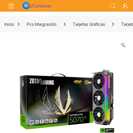
Skip to navigation
Skip to content
Open
Inicio
Pcs Integración
Tarjetas Gráficas
Tarjet