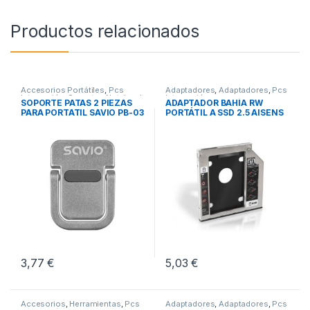
Productos relacionados
Accesorios Portátiles
,
Pcs
Adaptadores
,
Adaptadores
,
Pcs
Integración
,
Soportes Notebook
Integración
SOPORTE PATAS 2 PIEZAS
ADAPTADOR BAHÍA RW
PARA PORTATIL SAVIO PB-03
PORTÁTIL A SSD 2.5 AISENS
9.5MM
3,77
€
5,03
€
Accesorios
,
Herramientas
,
Pcs
Adaptadores
,
Adaptadores
,
Pcs