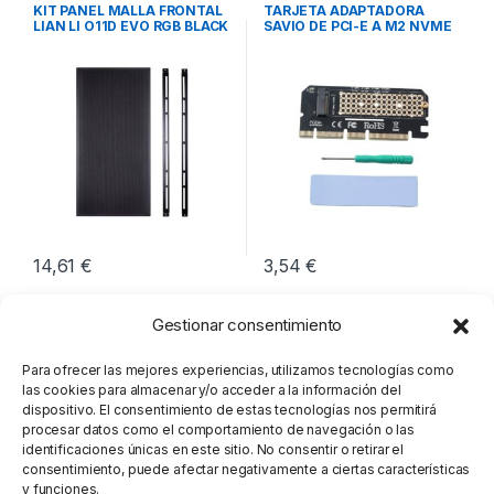
Integración
Integración
KIT PANEL MALLA FRONTAL
TARJETA ADAPTADORA
LIAN LI O11D EVO RGB BLACK
SAVIO DE PCI-E A M2 NVME
M-KEY
14,61
€
3,54
€
Gestionar consentimiento
Para ofrecer las mejores experiencias, utilizamos tecnologías como
las cookies para almacenar y/o acceder a la información del
dispositivo. El consentimiento de estas tecnologías nos permitirá
procesar datos como el comportamiento de navegación o las
identificaciones únicas en este sitio. No consentir o retirar el
consentimiento, puede afectar negativamente a ciertas características
y funciones.