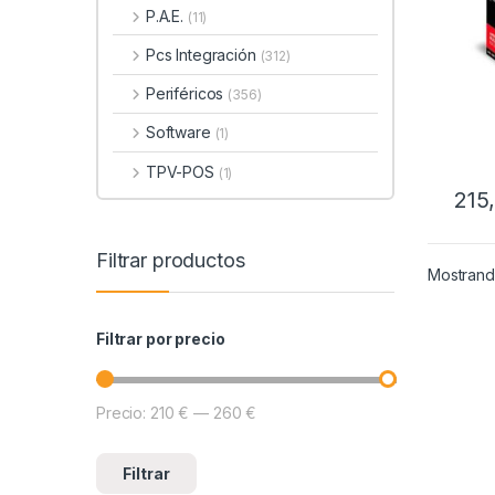
P.A.E.
(11)
Pcs Integración
(312)
Periféricos
(356)
Software
(1)
TPV-POS
(1)
215
Filtrar productos
Mostrando
Filtrar por precio
Precio:
210 €
—
260 €
Precio mínimo
Precio máximo
Filtrar