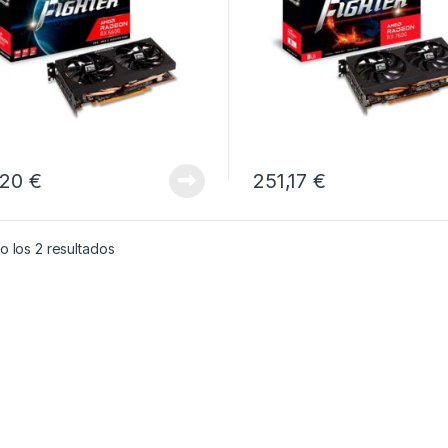
,20
€
251,17
€
 los 2 resultados