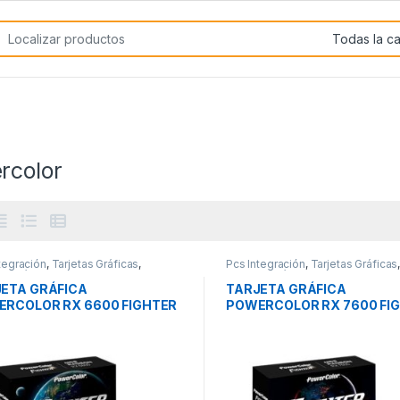
rch for:
rcolor
tegración
,
Tarjetas Gráficas
,
Pcs Integración
,
Tarjetas Gráficas
as Gráficas PCI-E
Tarjetas Gráficas PCI-E
ETA GRÁFICA
TARJETA GRÁFICA
RCOLOR RX 6600 FIGHTER
POWERCOLOR RX 7600 FI
 GDDR6
8GB GDDR6