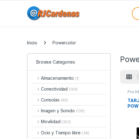
Skip to navigation
Skip to content
Sea
Categories
Inicio
Powercolor
Powe
Browse Categories
Almacenamiento
(1)
Conectividad
(164)
Pcs In
Tarjet
Consolas
TARJ
(49)
POWE
Imagen y Sonido
(139)
8GB
Movilidad
(302)
Ocio y Tiempo libre
(38)