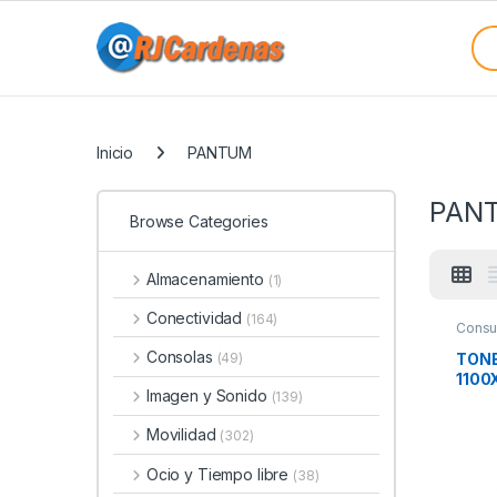
Skip to navigation
Skip to content
Sea
Categories
Inicio
PANTUM
PAN
Browse Categories
Almacenamiento
(1)
Conectividad
(164)
Consu
Consolas
TONE
(49)
1100
Imagen y Sonido
(139)
Movilidad
(302)
Ocio y Tiempo libre
(38)