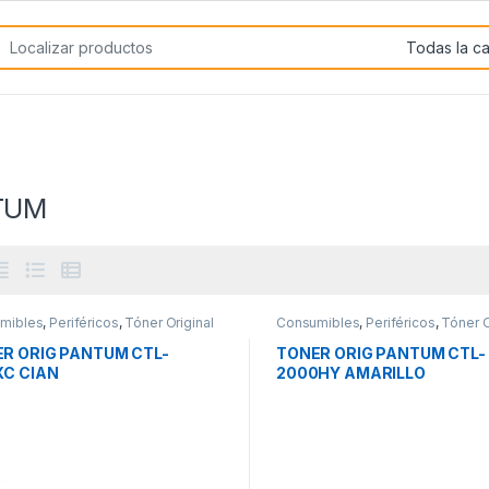
rch for:
TUM
mibles
,
Periféricos
,
Tóner Original
Consumibles
,
Periféricos
,
Tóner O
R ORIG PANTUM CTL-
TONER ORIG PANTUM CTL-
XC CIAN
2000HY AMARILLO