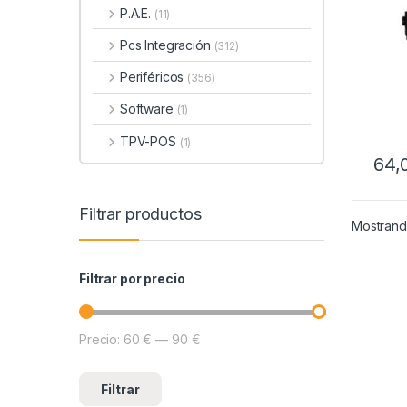
P.A.E.
(11)
Pcs Integración
(312)
Periféricos
(356)
Software
(1)
TPV-POS
(1)
64,
Filtrar productos
Mostrando
Filtrar por precio
Precio:
60 €
—
90 €
Precio mínimo
Precio máximo
Filtrar