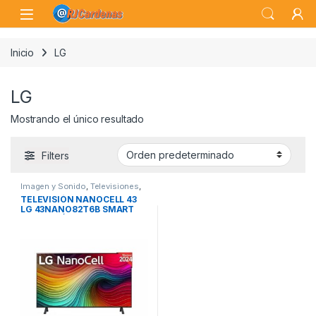
Skip to navigation
Skip to content
Open
Inicio
LG
LG
Mostrando el único resultado
Filters
Imagen y Sonido
,
Televisiones
,
TV de 43 pulgadas
TELEVISIÓN NANOCELL 43
LG 43NANO82T6B SMART
TELEVISIÓN 4