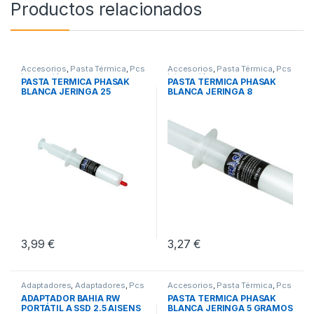
Productos relacionados
Accesorios
,
Pasta Térmica
,
Pcs
Accesorios
,
Pasta Térmica
,
Pcs
Integración
Integración
PASTA TERMICA PHASAK
PASTA TÉRMICA PHASAK
BLANCA JERINGA 25
BLANCA JERINGA 8
GRAMOS
GRAMOS
3,99
€
3,27
€
Adaptadores
,
Adaptadores
,
Pcs
Accesorios
,
Pasta Térmica
,
Pcs
Integración
Integración
ADAPTADOR BAHÍA RW
PASTA TERMICA PHASAK
PORTÁTIL A SSD 2.5 AISENS
BLANCA JERINGA 5 GRAMOS