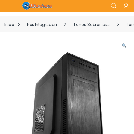
Skip to navigation
Skip to content
Open
Inicio
Pcs Integración
Torres Sobremesa
Tor