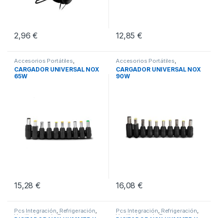
2,96
€
12,85
€
Accesorios Portátiles
,
Accesorios Portátiles
,
Cargadores para Portátiles
,
Cargadores para Portátiles
,
CARGADOR UNIVERSAL NOX
CARGADOR UNIVERSAL NOX
Conectividad
Conectividad
65W
90W
15,28
€
16,08
€
Pcs Integración
,
Refrigeración
,
Pcs Integración
,
Refrigeración
,
Ventiladores de Torre
Ventiladores de Torre