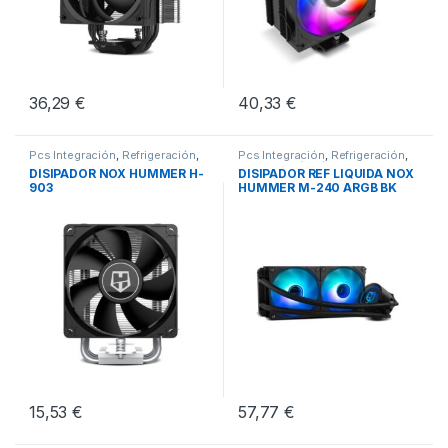
36,29
€
40,33
€
Pcs Integración
,
Refrigeración
,
Pcs Integración
,
Refrigeración
,
Ventiladores de Torre
Refrigeración Líquida
DISIPADOR NOX HUMMER H-
DISIPADOR REF LIQUIDA NOX
903
HUMMER M-240 ARGB BK
15,53
€
57,77
€