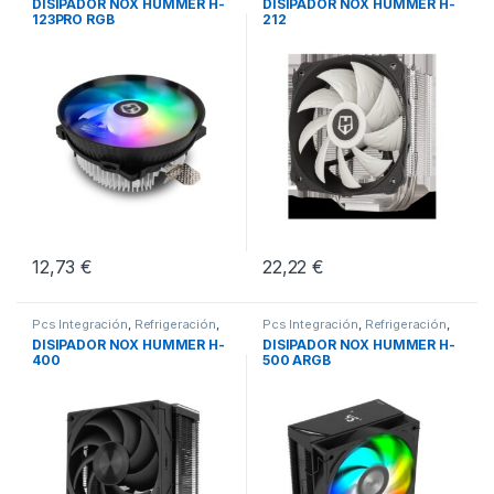
DISIPADOR NOX HUMMER H-
DISIPADOR NOX HUMMER H-
123PRO RGB
212
12,73
€
22,22
€
Pcs Integración
,
Refrigeración
,
Pcs Integración
,
Refrigeración
,
Ventiladores de Torre
Ventiladores de Torre
DISIPADOR NOX HUMMER H-
DISIPADOR NOX HUMMER H-
400
500 ARGB