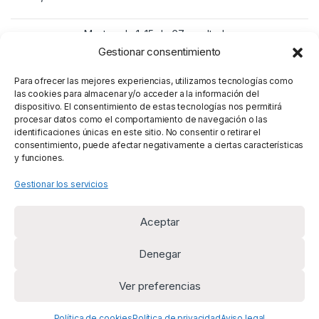
Mostrando 1–15 de 67 resultados
Gestionar consentimiento
1
2
3
5
…
Para ofrecer las mejores experiencias, utilizamos tecnologías como
las cookies para almacenar y/o acceder a la información del
dispositivo. El consentimiento de estas tecnologías nos permitirá
procesar datos como el comportamiento de navegación o las
identificaciones únicas en este sitio. No consentir o retirar el
consentimiento, puede afectar negativamente a ciertas características
y funciones.
Gestionar los servicios
Aceptar
Denegar
Ver preferencias
¿Alguna duda? Llámanos
+34 669 954 625
Política de cookies
Política de privacidad
Aviso legal