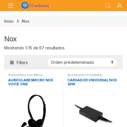
Skip to navigation
Skip to content
Open
Inicio
Nox
Nox
Mostrando 1–15 de 67 resultados
Filters
Auriculares con Micro
,
Accesorios Portátiles
,
Periféricos
,
Sonido
Cargadores para Portátiles
,
AURICULARESMICRO NOX
CARGADOR UNIVERSAL NOX
Conectividad
VOICE ONE
45W