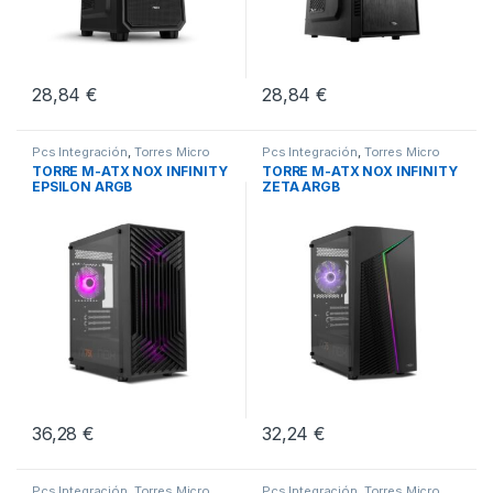
28,84
€
28,84
€
Pcs Integración
,
Torres Micro
Pcs Integración
,
Torres Micro
ATX
,
Torres Sobremesa
ATX
,
Torres Sobremesa
TORRE M-ATX NOX INFINITY
TORRE M-ATX NOX INFINITY
EPSILON ARGB
ZETA ARGB
36,28
€
32,24
€
Pcs Integración
,
Torres Micro
Pcs Integración
,
Torres Micro