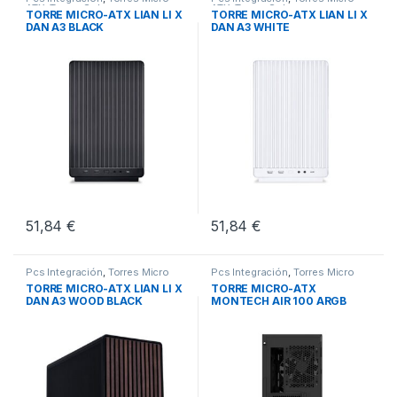
ATX
,
Torres Sobremesa
ATX
,
Torres Sobremesa
TORRE MICRO-ATX LIAN LI X
TORRE MICRO-ATX LIAN LI X
DAN A3 BLACK
DAN A3 WHITE
51,84
€
51,84
€
Pcs Integración
,
Torres Micro
Pcs Integración
,
Torres Micro
ATX
,
Torres Sobremesa
ATX
,
Torres Sobremesa
TORRE MICRO-ATX LIAN LI X
TORRE MICRO-ATX
DAN A3 WOOD BLACK
MONTECH AIR 100 ARGB
BLACK