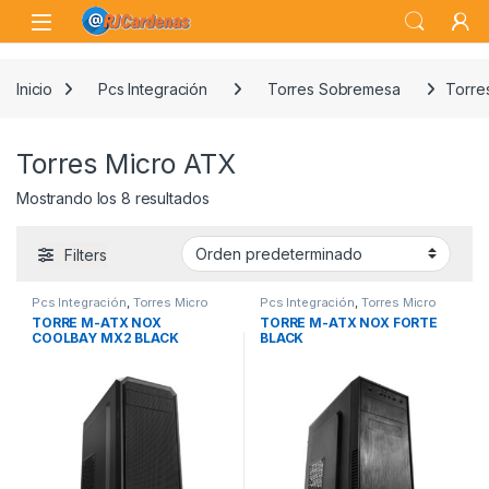
Skip to navigation
Skip to content
Open
Inicio
Pcs Integración
Torres Sobremesa
Torre
Torres Micro ATX
Mostrando los 8 resultados
Filters
Pcs Integración
,
Torres Micro
Pcs Integración
,
Torres Micro
ATX
,
Torres Sobremesa
ATX
,
Torres Sobremesa
TORRE M-ATX NOX
TORRE M-ATX NOX FORTE
COOLBAY MX2 BLACK
BLACK