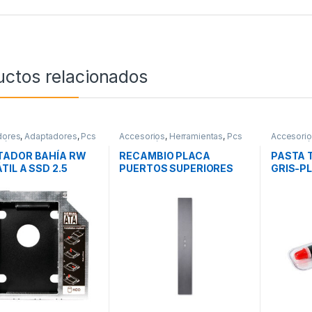
uctos relacionados
dores
,
Adaptadores
,
Pcs
Accesorios
,
Herramientas
,
Pcs
Accesori
ción
Integración
Integració
TADOR BAHÍA RW
RECAMBIO PLACA
PASTA 
TIL A SSD 2.5
PUERTOS SUPERIORES
GRIS-PL
INK
LIAN LI O11D EVO
GRAMO