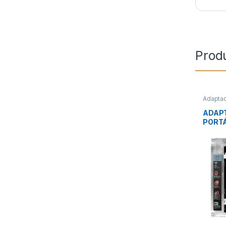
Prod
Adapta
Integra
ADAP
PORTÁ
LOGIL