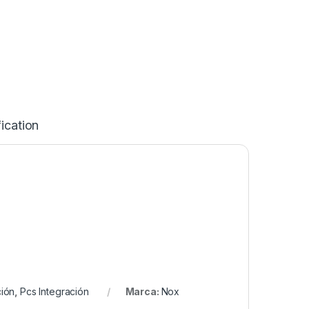
ication
ción
,
Pcs Integración
Marca:
Nox