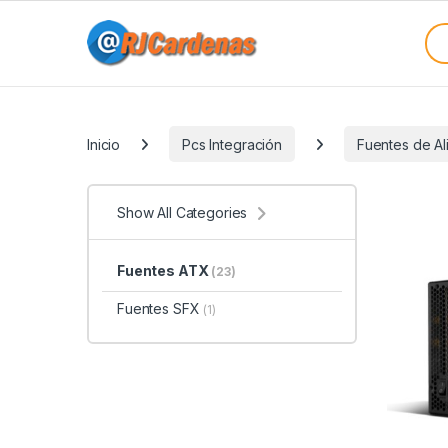
Skip to navigation
Skip to content
Sea
Categories
Inicio
Pcs Integración
Fuentes de Al
Show All Categories
Fuentes ATX
(23)
Fuentes SFX
(1)