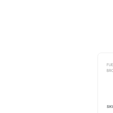
FUE
BR
SK