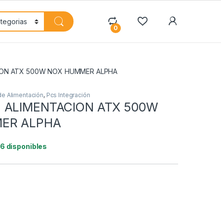
My Accoun
0
ION ATX 500W NOX HUMMER ALPHA
de Alimentación
,
Pcs Integración
 ALIMENTACION ATX 500W
ER ALPHA
16 disponibles