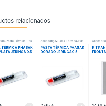
uctos relacionados
ios
,
Pasta Térmica
,
Pcs
Accesorios
,
Pasta Térmica
,
Pcs
Accesori
ción
Integración
Integració
A TÉRMICA PHASAK
PASTA TÉRMICA PHASAK
KIT PA
PLATA JERINGA 0.5
DORADO JERINGA 0.5
FRONTAL
OS
GRAMOS
O11D EV
€
0,65
€
14,61