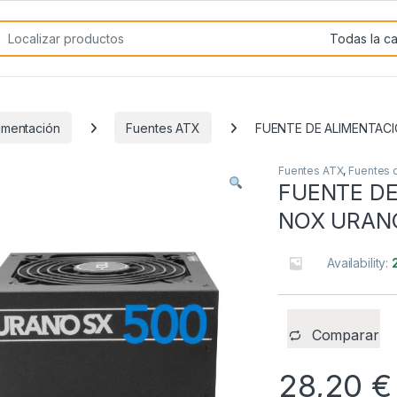
rch for:
imentación
Fuentes ATX
FUENTE DE ALIMENTAC
Fuentes ATX
,
Fuentes 
FUENTE DE
NOX URAN
Availability:
Comparar
28,20
€