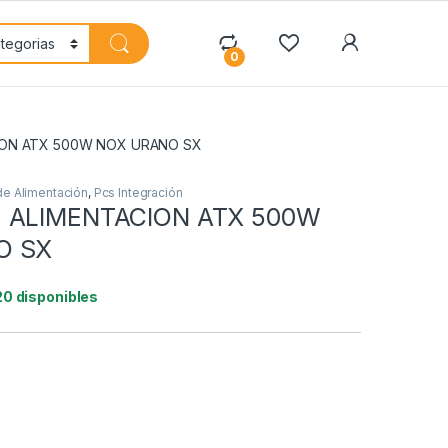
My Accoun
0
ION ATX 500W NOX URANO SX
de Alimentación
,
Pcs Integración
 ALIMENTACION ATX 500W
O SX
20 disponibles