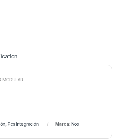
ication
NO MODULAR
ión
,
Pcs Integración
Marca:
Nox