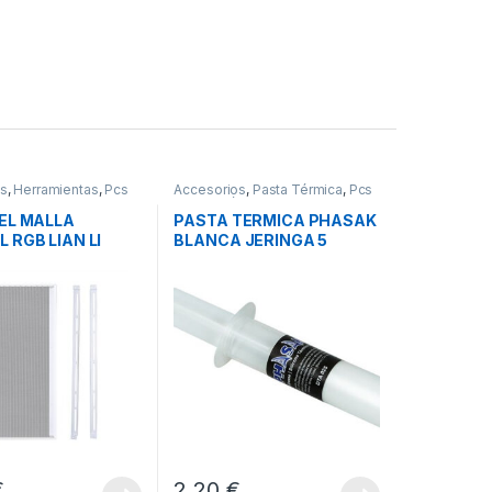
os
,
Herramientas
,
Pcs
Accesorios
,
Pasta Térmica
,
Pcs
n
Integración
NEL MALLA
PASTA TERMICA PHASAK
 RGB LIAN LI
BLANCA JERINGA 5
O WHITE
GRAMOS
€
2,20
€