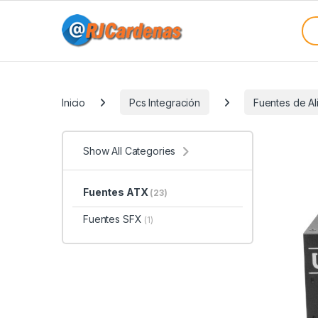
Skip to navigation
Skip to content
Sea
Categories
Inicio
Pcs Integración
Fuentes de Al
Show All Categories
Fuentes ATX
(23)
Fuentes SFX
(1)