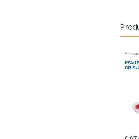
Prod
Accesor
Integra
PAST
GRIS-
GRAM
0,67