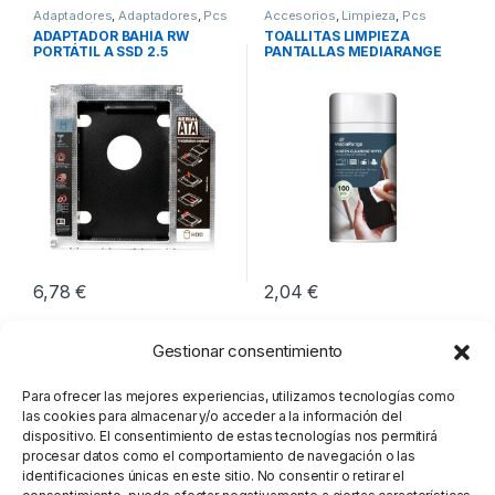
Adaptadores
,
Adaptadores
,
Pcs
Accesorios
,
Limpieza
,
Pcs
Integración
Integración
ADAPTADOR BAHÍA RW
TOALLITAS LIMPIEZA
PORTÁTIL A SSD 2.5
PANTALLAS MEDIARANGE
LOGILINK
6,78
€
2,04
€
Gestionar consentimiento
Para ofrecer las mejores experiencias, utilizamos tecnologías como
las cookies para almacenar y/o acceder a la información del
dispositivo. El consentimiento de estas tecnologías nos permitirá
procesar datos como el comportamiento de navegación o las
identificaciones únicas en este sitio. No consentir o retirar el