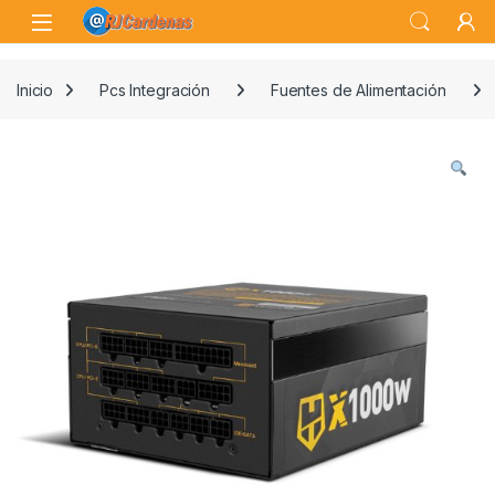
Skip to navigation
Skip to content
Open
Inicio
Pcs Integración
Fuentes de Alimentación