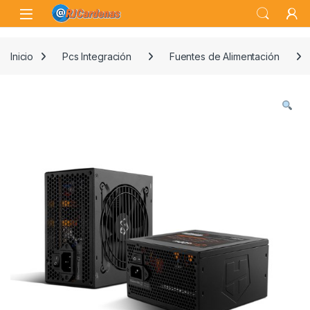
Skip to navigation
Skip to content
Open
Inicio
Pcs Integración
Fuentes de Alimentación