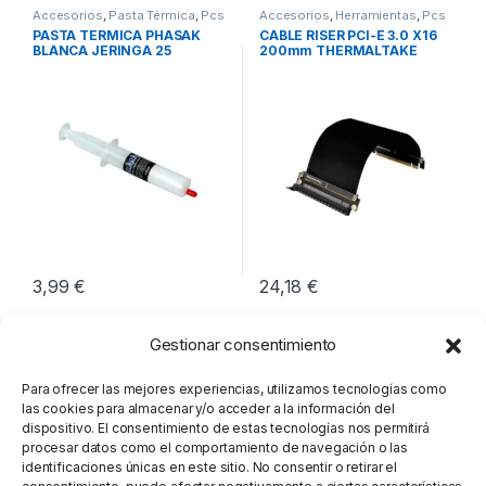
Accesorios
,
Pasta Térmica
,
Pcs
Accesorios
,
Herramientas
,
Pcs
Integración
Integración
PASTA TERMICA PHASAK
CABLE RISER PCI-E 3.0 X16
BLANCA JERINGA 25
200mm THERMALTAKE
GRAMOS
3,99
€
24,18
€
Gestionar consentimiento
Para ofrecer las mejores experiencias, utilizamos tecnologías como
las cookies para almacenar y/o acceder a la información del
dispositivo. El consentimiento de estas tecnologías nos permitirá
procesar datos como el comportamiento de navegación o las
identificaciones únicas en este sitio. No consentir o retirar el