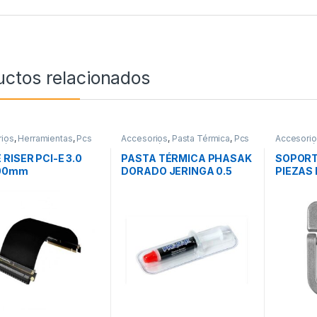
uctos relacionados
ios
,
Herramientas
,
Pcs
Accesorios
,
Pasta Térmica
,
Pcs
Accesorios
ción
Integración
Integració
 RISER PCI-E 3.0
PASTA TÉRMICA PHASAK
SOPORT
200mm
DORADO JERINGA 0.5
PIEZAS
MALTAKE
GRAMOS
SAVIO P