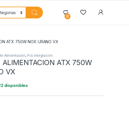
My Accoun
0
ION ATX 750W NOX URANO VX
de Alimentación
,
Pcs Integración
 ALIMENTACION ATX 750W
O VX
22 disponibles