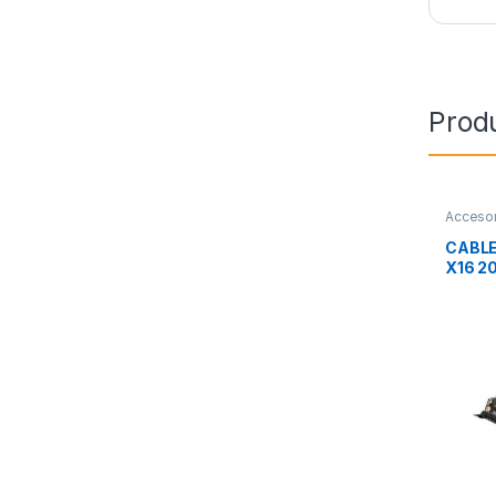
Prod
Accesor
Integra
CABLE
X16 
THER