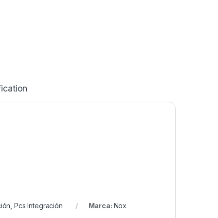
ication
ción
,
Pcs Integración
Marca:
Nox