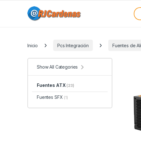
Skip to navigation
Skip to content
Sea
Categories
Inicio
Pcs Integración
Fuentes de Al
Show All Categories
Fuentes ATX
(23)
Fuentes SFX
(1)