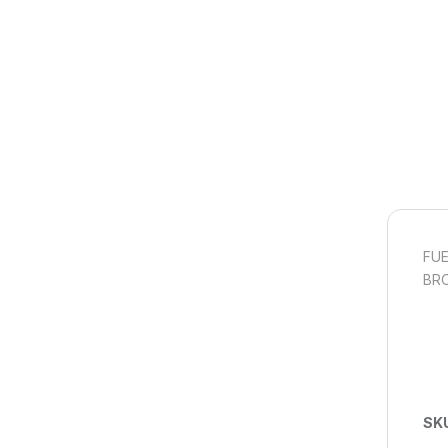
FUE
BR
SK