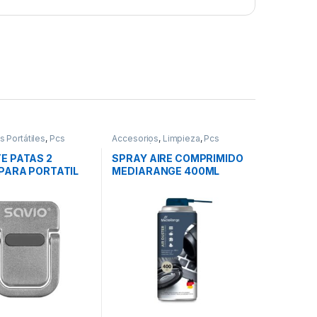
 Portátiles
,
Pcs
Accesorios
,
Limpieza
,
Pcs
n
,
Soportes Notebook
Integración
E PATAS 2
SPRAY AIRE COMPRIMIDO
 PARA PORTATIL
MEDIARANGE 400ML
B-03