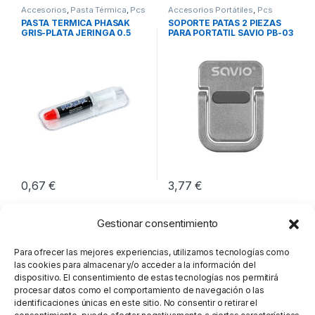
Accesorios
,
Pasta Térmica
,
Pcs
Accesorios Portátiles
,
Pcs
Integración
Integración
,
Soportes Notebook
PASTA TÉRMICA PHASAK
SOPORTE PATAS 2 PIEZAS
GRIS-PLATA JERINGA 0.5
PARA PORTATIL SAVIO PB-03
GRAMOS
0,67
€
3,77
€
Gestionar consentimiento
Para ofrecer las mejores experiencias, utilizamos tecnologías como
las cookies para almacenar y/o acceder a la información del
dispositivo. El consentimiento de estas tecnologías nos permitirá
procesar datos como el comportamiento de navegación o las
identificaciones únicas en este sitio. No consentir o retirar el