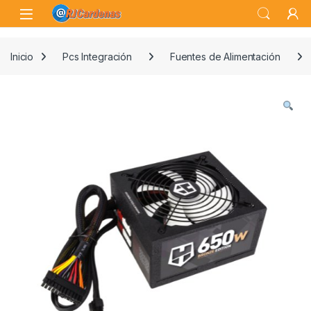
Skip to navigation
Skip to content
Open
Inicio
Pcs Integración
Fuentes de Alimentación