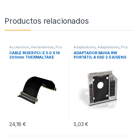
Productos relacionados
Accesorios
,
Herramientas
,
Pcs
Adaptadores
,
Adaptadores
,
Pcs
Integración
Integración
CABLE RISER PCI-E 3.0 X16
ADAPTADOR BAHÍA RW
200mm THERMALTAKE
PORTÁTIL A SSD 2.5 AISENS
9.5MM
24,18
€
5,03
€