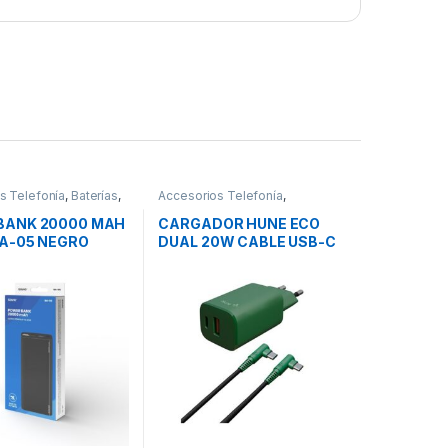
s Telefonía
,
Baterías
,
Accesorios Telefonía
,
Cargadores Smartphones
,
Movilidad
ANK 20000 MAH
CARGADOR HUNE ECO
BA-05 NEGRO
DUAL 20W CABLE USB-C
A USB-C