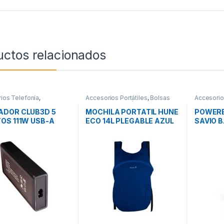
uctos relacionados
ios Telefonía
,
Accesorios Portátiles
,
Bolsas
Accesorio
ores Smartphones
,
Transporte Portátiles
,
Movilidad
Movilidad
ad
ADOR CLUB3D 5
MOCHILA PORTATIL HUNE
POWERB
OS 111W USB-A
ECO 14L PLEGABLE AZUL
SAVIO 
C
OCEANO