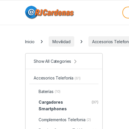
Skip to navigation
Skip to content
Sea
Categories
Inicio
Movilidad
Accesorios Telefon
Show All Categories
Accesorios Telefonía
(61)
Baterías
(10)
Cargadores
(37)
Smartphones
Complementos Telefonia
(2)