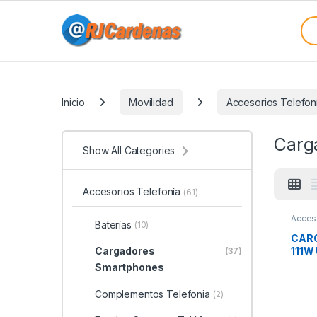
Skip to navigation
Skip to content
Sea
Categories
Inicio
Movilidad
Accesorios Telefon
Carg
Show All Categories
Accesorios Telefonía
(61)
Acces
Baterías
(10)
Smart
CARG
111W
Cargadores
(37)
Smartphones
Complementos Telefonia
(2)