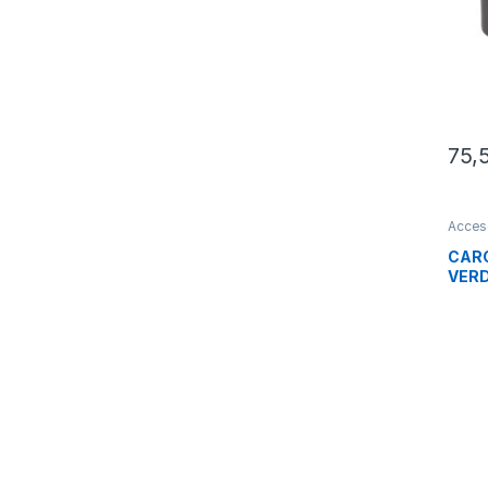
75,
Acces
Smart
CARG
VER