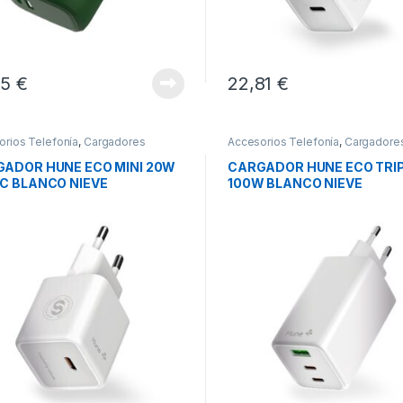
85
€
22,81
€
orios Telefonía
,
Cargadores
Accesorios Telefonía
,
Cargadore
phones
,
Movilidad
Smartphones
,
Movilidad
ADOR HUNE ECO MINI 20W
CARGADOR HUNE ECO TRI
C BLANCO NIEVE
100W BLANCO NIEVE