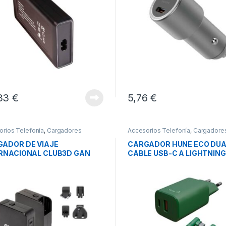
33
€
5,76
€
orios Telefonía
,
Cargadores
Accesorios Telefonía
,
Cargadore
phones
,
Movilidad
Smartphones
,
Movilidad
ADOR DE VIAJE
CARGADOR HUNE ECO DUA
RNACIONAL CLUB3D GAN
CABLE USB-C A LIGHTNING
W