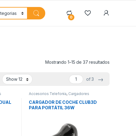
My Accoun
0
Mostrando 1–15 de 37 resultados
→
of 3
s
Accesorios Telefonía
,
Cargadores
Smartphones
,
Movilidad
DUAL
CARGADOR DE COCHE CLUB3D
PARA PORTÁTIL 36W