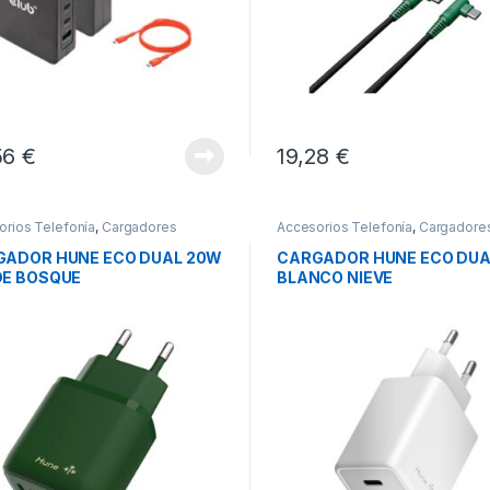
56
€
19,28
€
orios Telefonía
,
Cargadores
Accesorios Telefonía
,
Cargadore
phones
,
Movilidad
Smartphones
,
Movilidad
ADOR HUNE ECO DUAL 20W
CARGADOR HUNE ECO DUA
DE BOSQUE
BLANCO NIEVE