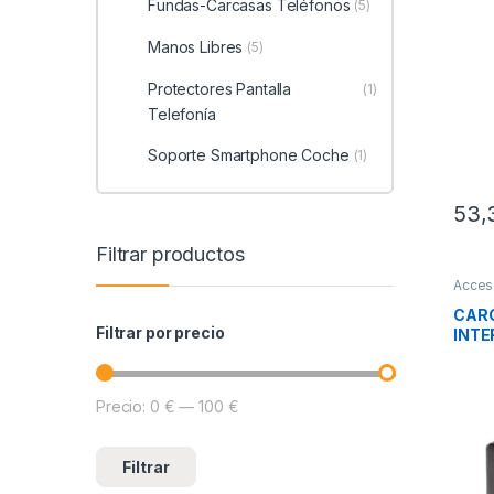
Fundas-Carcasas Teléfonos
(5)
Manos Libres
(5)
Protectores Pantalla
(1)
Telefonía
Soporte Smartphone Coche
(1)
53,
Filtrar productos
Acces
Smart
CARG
Filtrar por precio
INTE
140
Precio:
0 €
—
100 €
Precio mínimo
Precio máximo
Filtrar