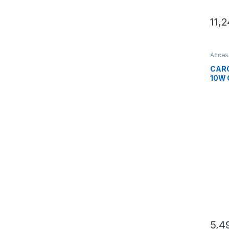
11,
Acces
Smart
CARG
10W 
5,4