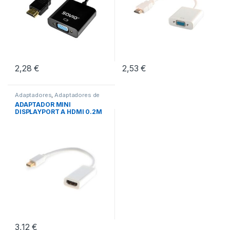
2,28
€
2,53
€
Adaptadores
,
Adaptadores de
Video
,
Conectividad
ADAPTADOR MINI
DISPLAYPORT A HDMI 0.2M
M/M
3,12
€