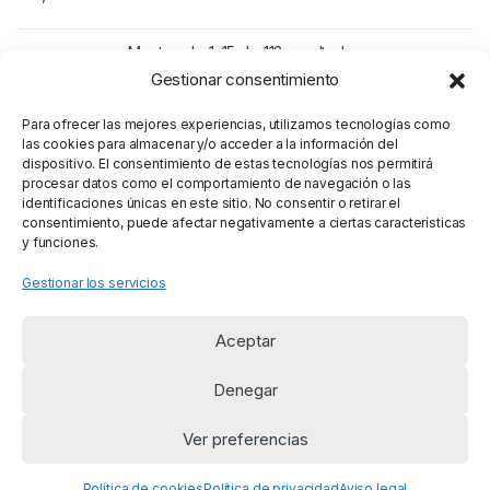
Mostrando 1–15 de 118 resultados
Gestionar consentimiento
1
2
3
8
…
Para ofrecer las mejores experiencias, utilizamos tecnologías como
las cookies para almacenar y/o acceder a la información del
dispositivo. El consentimiento de estas tecnologías nos permitirá
procesar datos como el comportamiento de navegación o las
identificaciones únicas en este sitio. No consentir o retirar el
consentimiento, puede afectar negativamente a ciertas características
y funciones.
Gestionar los servicios
Aceptar
Denegar
Ver preferencias
¿Alguna duda? Llámanos
+34 669 954 625
Política de cookies
Política de privacidad
Aviso legal