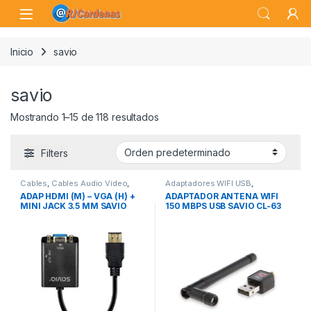
Skip to navigation
Skip to content
Open
Inicio
savio
savio
Mostrando 1–15 de 118 resultados
Filters
Cables
,
Cables Audio Video
,
Adaptadores WIFI USB
,
Conectividad
Conectividad
,
LAN Wireless
ADAP HDMI (M) – VGA (H) +
ADAPTADOR ANTENA WIFI
MINI JACK 3.5 MM SAVIO
150 MBPS USB SAVIO CL-63