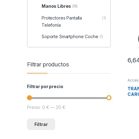
Manos Libres
(5)
Protectores Pantalla
(1)
Telefonía
Soporte Smartphone Coche
(1)
6,6
Filtrar productos
Acces
Movil
Filtrar por precio
TRAN
CARG
Precio:
0 €
—
20 €
Precio mínimo
Precio máximo
Filtrar