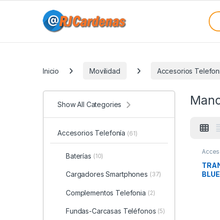
Skip to navigation
Skip to content
Sea
Categories
Inicio
Movilidad
Accesorios Telefon
Mano
Show All Categories
Accesorios Telefonía
(61)
Acces
Baterías
(10)
Movil
TRAN
BLUE
Cargadores Smartphones
(37)
13
Complementos Telefonia
(2)
Fundas-Carcasas Teléfonos
(5)