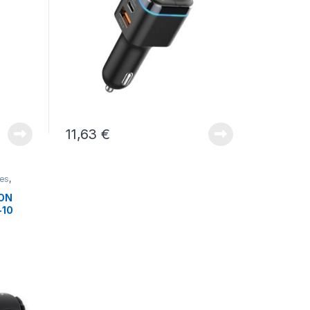
11,63
€
res
,
ON
-10