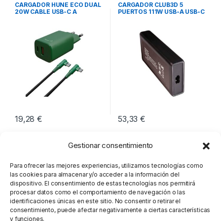
Cargadores Smartphones
,
Cargadores Smartphones
,
CARGADOR HUNE ECO DUAL
CARGADOR CLUB3D 5
Movilidad
Movilidad
20W CABLE USB-C A
PUERTOS 111W USB-A USB-C
LIGHTNING
19,28
€
53,33
€
Gestionar consentimiento
Para ofrecer las mejores experiencias, utilizamos tecnologías como
las cookies para almacenar y/o acceder a la información del
dispositivo. El consentimiento de estas tecnologías nos permitirá
procesar datos como el comportamiento de navegación o las
identificaciones únicas en este sitio. No consentir o retirar el
consentimiento, puede afectar negativamente a ciertas características
y funciones.