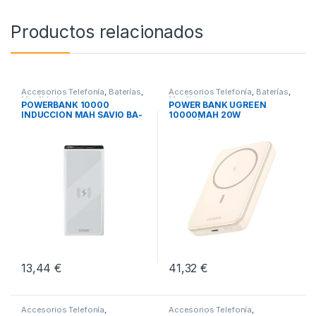
Productos relacionados
Accesorios Telefonía
,
Baterías
,
Accesorios Telefonía
,
Baterías
,
Movilidad
Movilidad
POWERBANK 10000
POWER BANK UGREEN
INDUCCION MAH SAVIO BA-
10000MAH 20W
06 BLANCO
MAGNÉTICO
13,44
€
41,32
€
Accesorios Telefonía
,
Accesorios Telefonía
,