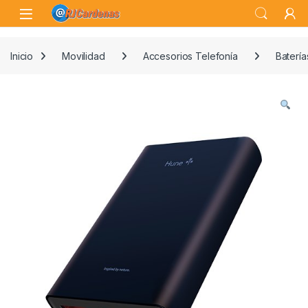
Skip to navigation
Skip to content
Open
Inicio
Movilidad
Accesorios Telefonía
Batería