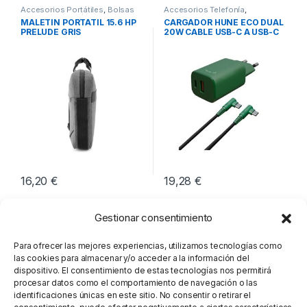
Accesorios Portátiles
,
Bolsas
Accesorios Telefonía
,
Transporte Portátiles
,
Movilidad
Cargadores Smartphones
,
MALETIN PORTATIL 15.6 HP
CARGADOR HUNE ECO DUAL
Movilidad
PRELUDE GRIS
20W CABLE USB-C A USB-C
16,20
€
19,28
€
Gestionar consentimiento
Para ofrecer las mejores experiencias, utilizamos tecnologías como
las cookies para almacenar y/o acceder a la información del
dispositivo. El consentimiento de estas tecnologías nos permitirá
procesar datos como el comportamiento de navegación o las
identificaciones únicas en este sitio. No consentir o retirar el