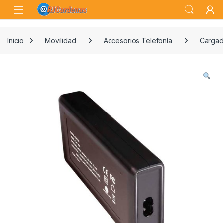
Skip to navigation
Skip to content
Open
Inicio
Movilidad
Accesorios Telefonía
Cargad