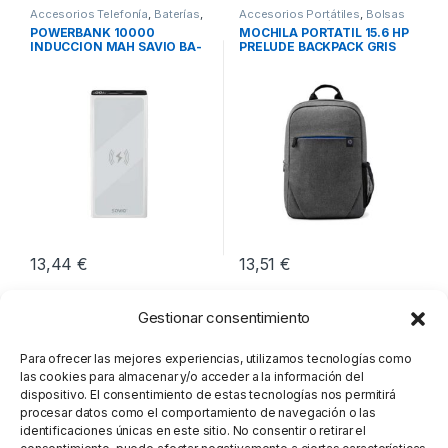
Accesorios Telefonía
,
Baterías
,
Accesorios Portátiles
,
Bolsas
Movilidad
Transporte Portátiles
,
Movilidad
POWERBANK 10000
MOCHILA PORTATIL 15.6 HP
INDUCCION MAH SAVIO BA-
PRELUDE BACKPACK GRIS
06 BLANCO
13,44
€
13,51
€
Gestionar consentimiento
Para ofrecer las mejores experiencias, utilizamos tecnologías como
las cookies para almacenar y/o acceder a la información del
dispositivo. El consentimiento de estas tecnologías nos permitirá
procesar datos como el comportamiento de navegación o las
identificaciones únicas en este sitio. No consentir o retirar el