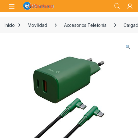
Skip to navigation
Skip to content
Open
Inicio
Movilidad
Accesorios Telefonía
Cargad