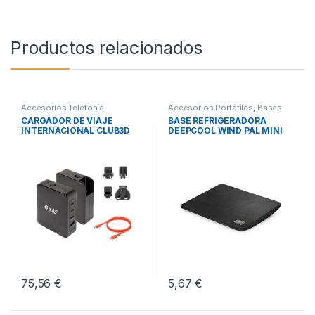
Productos relacionados
Accesorios Telefonía
,
Accesorios Portátiles
,
Bases
Cargadores Smartphones
,
Refrigeradoras
,
Movilidad
CARGADOR DE VIAJE
BASE REFRIGERADORA
Movilidad
INTERNACIONAL CLUB3D
DEEPCOOL WIND PAL MINI
GAN 140W
NEGRO
75,56
€
5,67
€