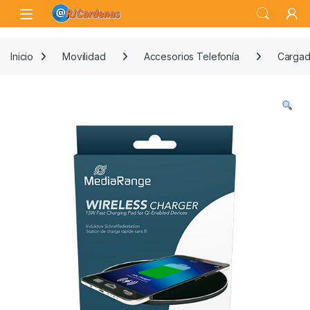
Skip to navigation
Skip to content
Open
Inicio
Movilidad
Accesorios Telefonía
Cargad