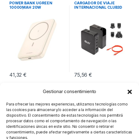
Movilidad
Cargadores Smartphones
,
POWER BANK UGREEN
CARGADOR DE VIAJE
Movilidad
10000MAH 20W
INTERNACIONAL CLUB3D
MAGNÉTICO
GAN 140W
41,32
€
75,56
€
Gestionar consentimiento
Para ofrecer las mejores experiencias, utilizamos tecnologías como
las cookies para almacenar y/o acceder a la información del
dispositivo. El consentimiento de estas tecnologías nos permitirá
procesar datos como el comportamiento de navegación o las
identificaciones únicas en este sitio. No consentir o retirar el
consentimiento, puede afectar negativamente a ciertas características
y funciones.