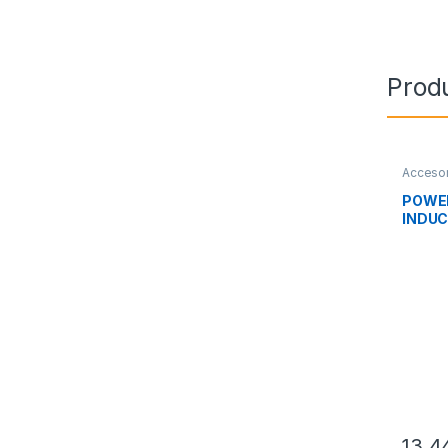
Prod
Accesor
Movilid
POWE
INDUC
BA-0
13,