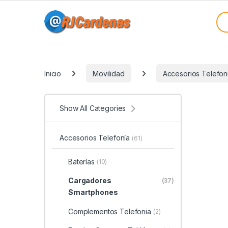
Skip to navigation
Skip to content
Sea
Categories
Inicio
Movilidad
Accesorios Telefon
Show All Categories
Accesorios Telefonía
(61)
Baterías
(10)
Cargadores
(37)
Smartphones
Complementos Telefonia
(2)