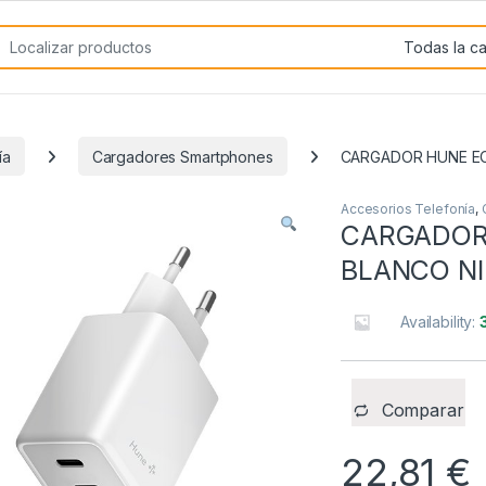
rch for:
ía
Cargadores Smartphones
CARGADOR HUNE EC
Accesorios Telefonía
,
CARGADOR
BLANCO NI
Availability:
Comparar
22,81
€