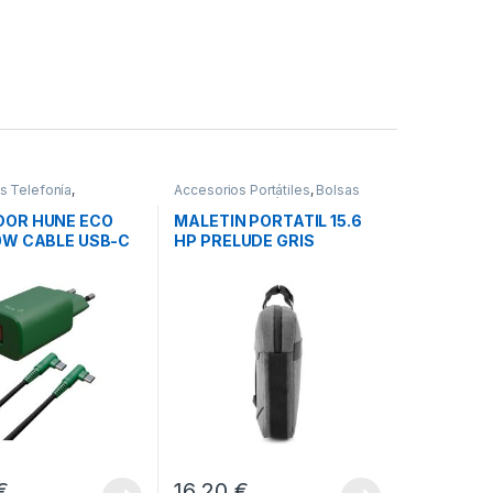
s Telefonía
,
Accesorios Portátiles
,
Bolsas
es Smartphones
,
Transporte Portátiles
,
Movilidad
OR HUNE ECO
MALETIN PORTATIL 15.6
0W CABLE USB-C
HP PRELUDE GRIS
C
€
16,20
€