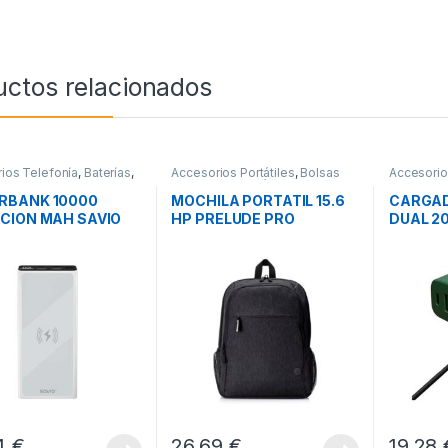
uctos relacionados
ios Telefonía
,
Baterías
,
Accesorios Portátiles
,
Bolsas
Accesorio
ad
Transporte Portátiles
,
Movilidad
Cargador
Movilidad
RBANK 10000
MOCHILA PORTATIL 15.6
CARGAD
CION MAH SAVIO
HP PRELUDE PRO
DUAL 2
6 BLANCO
RECYCLED
A USB-
44
€
26,69
€
19,28