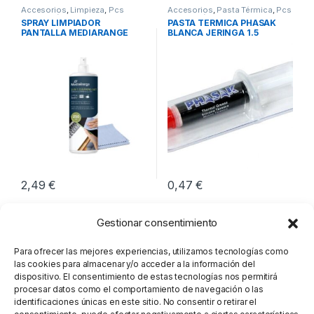
Accesorios
,
Limpieza
,
Pcs
Accesorios
,
Pasta Térmica
,
Pcs
Integración
Integración
SPRAY LIMPIADOR
PASTA TERMICA PHASAK
PANTALLA MEDIARANGE
BLANCA JERINGA 1.5
250ML
GRAMOS
2,49
€
0,47
€
Gestionar consentimiento
Para ofrecer las mejores experiencias, utilizamos tecnologías como
las cookies para almacenar y/o acceder a la información del
dispositivo. El consentimiento de estas tecnologías nos permitirá
procesar datos como el comportamiento de navegación o las
identificaciones únicas en este sitio. No consentir o retirar el