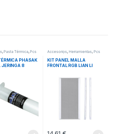
os
,
Pasta Térmica
,
Pcs
Accesorios
,
Herramientas
,
Pcs
n
Integración
TÉRMICA PHASAK
KIT PANEL MALLA
 JERINGA 8
FRONTAL RGB LIAN LI
S
O11D EVO WHITE
€
14,61
€