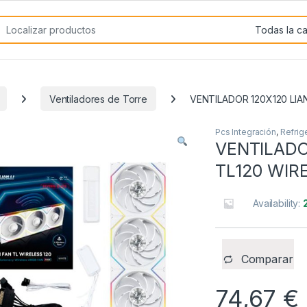
rch for:
Ventiladores de Torre
VENTILADOR 120X120 LIAN
Pcs Integración
,
Refrig
VENTILADO
TL120 WIR
Availability:
Comparar
74,67
€