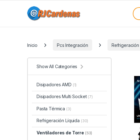
Skip to navigation
Skip to content
Sea
Categories
Inicio
Pcs Integración
Refrigeración
Show All Categories
Disipadores AMD
(1)
Disipadores Multi Socket
(7)
Pasta Térmica
(3)
Refrigeración Líquida
(30)
Ventiladores de Torre
(53)