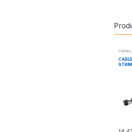
Prod
Cables
Integra
CABLE
STRIM
14,4