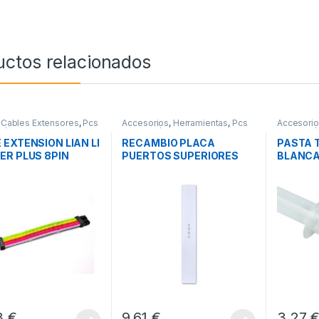
uctos relacionados
,
Cables Extensores
,
Pcs
Accesorios
,
Herramientas
,
Pcs
Accesori
ción
Integración
Integració
 EXTENSION LIAN LI
RECAMBIO PLACA
PASTA 
ER PLUS 8PIN
PUERTOS SUPERIORES
BLANCA
LIAN LI O11D EVO
GRAMO
3
€
9,61
€
3,27