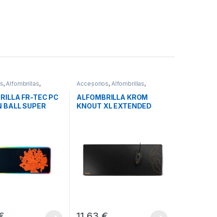
os
,
Alfombrillas
,
Accesorios
,
Alfombrillas
,
s
Periféricos
RILLA FR-TEC PC
ALFOMBRILLA KROM
 BALL SUPER
KNOUT XL EXTENDED
€
11,63
€