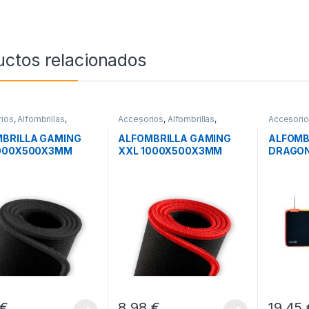
uctos relacionados
ios
,
Alfombrillas
,
Accesorios
,
Alfombrillas
,
Accesori
icos
Periféricos
Periférico
BRILLA GAMING
ALFOMBRILLA GAMING
ALFOMB
1000X500X3MM
XXL 1000X500X3MM
DRAGON
 GPCXXL
SAVIO GTDXXL
GOKU
€
8,98
€
19,45