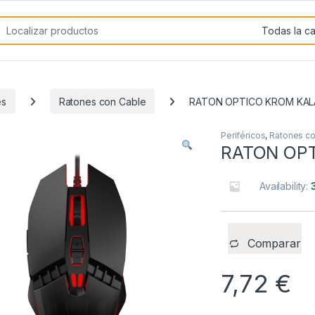
rch for:
es
Ratones con Cable
RATON OPTICO KROM KA
Periféricos
,
Ratones co
RATON OP
Availability:
Comparar
7,72
€