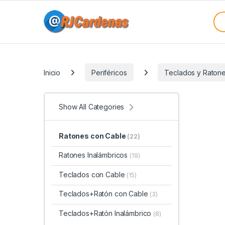
Skip to navigation
Skip to content
Sea
Categories
Inicio
Periféricos
Teclados y Raton
Show All Categories
Ratones con Cable
(22)
Ratones Inalámbricos
(19)
Teclados con Cable
(15)
Teclados+Ratón con Cable
(3)
Teclados+Ratón Inalámbrico
(8)