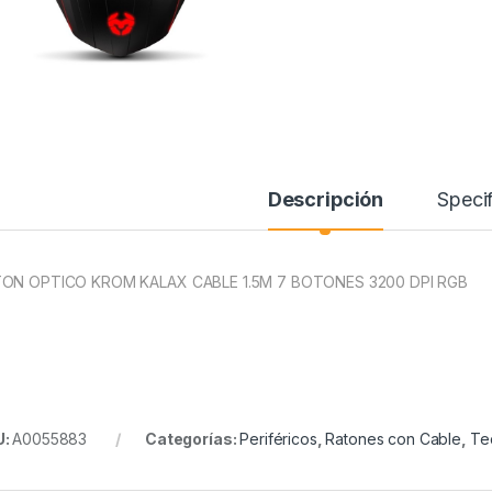
Descripción
Specif
ON OPTICO KROM KALAX CABLE 1.5M 7 BOTONES 3200 DPI RGB
U:
A0055883
Categorías:
Periféricos
,
Ratones con Cable
,
Te