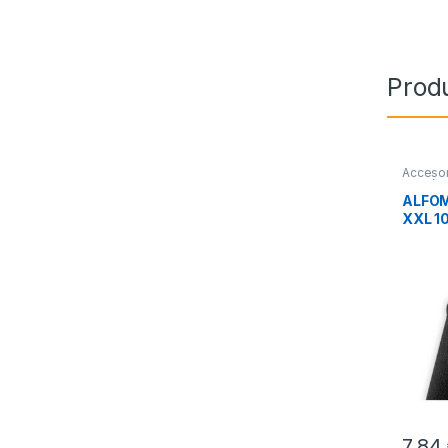
Prod
Accesor
Perifér
ALFOM
XXL 
SAVIO
7,84