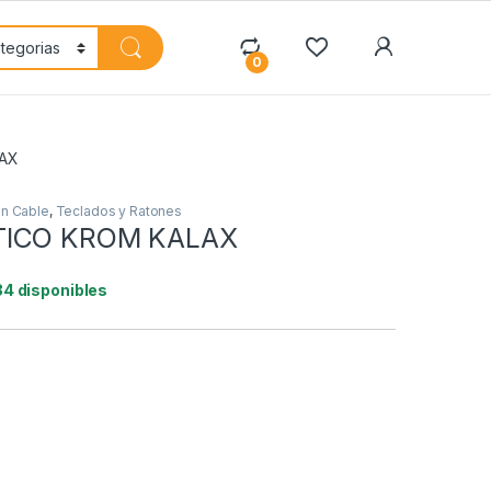
My Accoun
0
LAX
n Cable
,
Teclados y Ratones
TICO KROM KALAX
34 disponibles