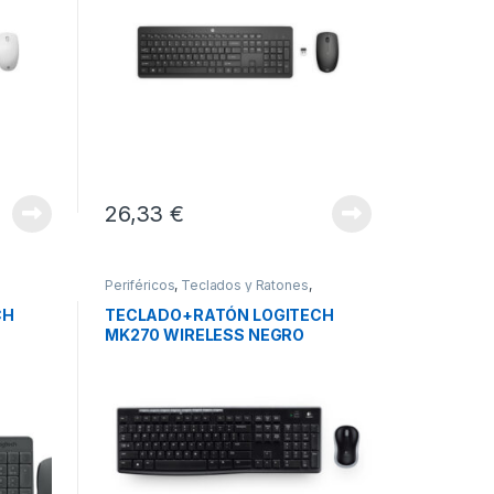
26,33
€
Periféricos
,
Teclados y Ratones
,
Teclados+Ratón Inalámbrico
CH
TECLADO+RATÓN LOGITECH
MK270 WIRELESS NEGRO