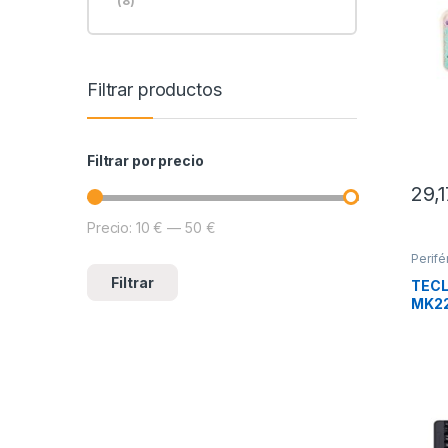
(8)
Filtrar productos
Filtrar por precio
29,
Precio:
10 €
—
50 €
Precio mínimo
Precio máximo
Perifé
Tecla
Filtrar
TEC
MK22