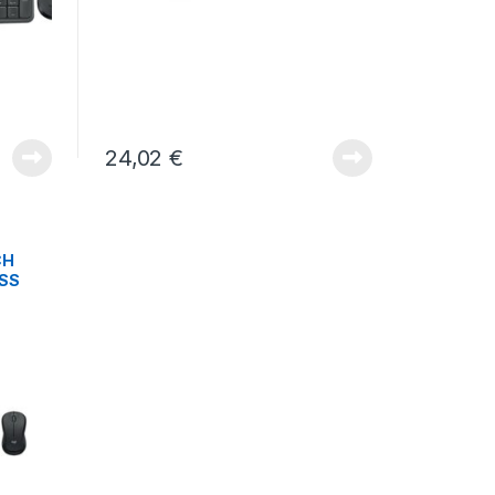
24,02
€
CH
SS