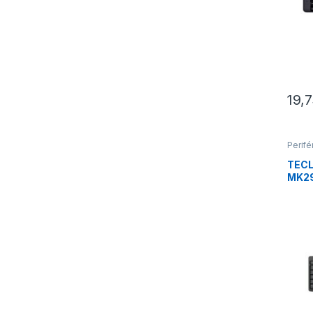
19,
Perifé
Tecla
TEC
MK29