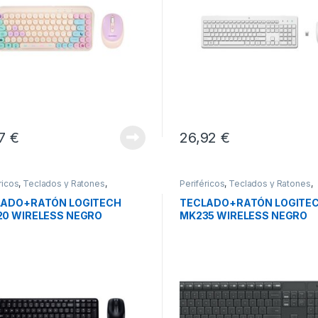
17
€
26,92
€
ricos
,
Teclados y Ratones
,
Periféricos
,
Teclados y Ratones
,
dos+Ratón Inalámbrico
Teclados+Ratón Inalámbrico
LADO+RATÓN LOGITECH
TECLADO+RATÓN LOGITE
0 WIRELESS NEGRO
MK235 WIRELESS NEGRO