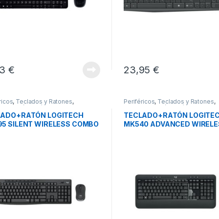
73
€
23,95
€
ricos
,
Teclados y Ratones
,
Periféricos
,
Teclados y Ratones
,
dos+Ratón Inalámbrico
Teclados+Ratón Inalámbrico
LADO+RATÓN LOGITECH
TECLADO+RATÓN LOGITE
5 SILENT WIRELESS COMBO
MK540 ADVANCED WIRELE