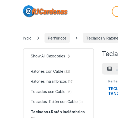
Skip to navigation
Skip to content
Sea
Categories
Inicio
Periféricos
Teclados y Raton
Tecl
Show All Categories
Ratones con Cable
(22)
Ratones Inalámbricos
Perifé
(19)
Tecla
TEC
Teclados con Cable
(15)
TANO
Teclados+Ratón con Cable
(3)
Teclados+Ratón Inalámbrico