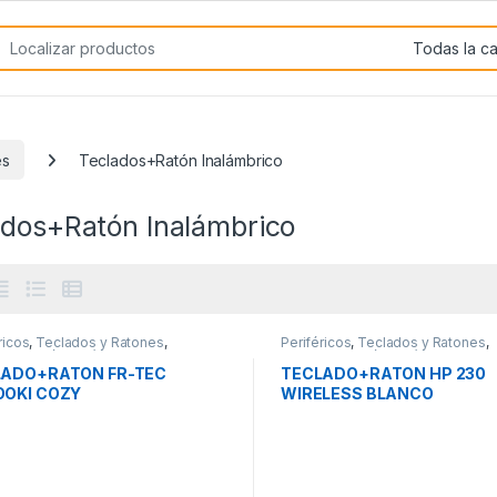
rch for:
es
Teclados+Ratón Inalámbrico
ados+Ratón Inalámbrico
ricos
,
Teclados y Ratones
,
Periféricos
,
Teclados y Ratones
,
dos+Ratón Inalámbrico
Teclados+Ratón Inalámbrico
LADO+RATON FR-TEC
TECLADO+RATON HP 230
OKI COZY
WIRELESS BLANCO