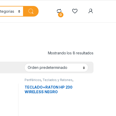
My Accoun
0
Mostrando los 8 resultados
Periféricos
,
Teclados y Ratones
,
Teclados+Ratón Inalámbrico
TECLADO+RATON HP 230
WIRELESS NEGRO