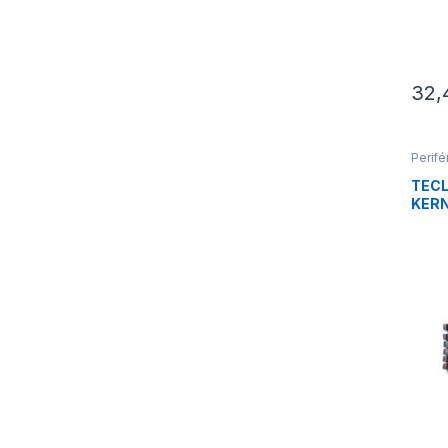
32,
Perifé
Tecla
TEC
KER