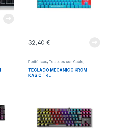
32,40
€
Periféricos
,
Teclados con Cable
,
Teclados y Ratones
M
TECLADO MECANICO KROM
KASIC TKL