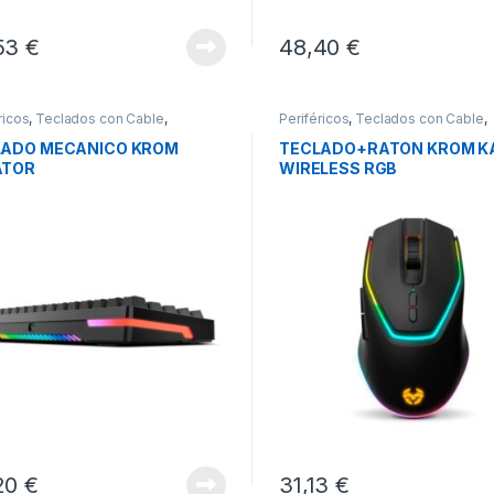
53
€
48,40
€
ricos
,
Teclados con Cable
,
Periféricos
,
Teclados con Cable
,
dos y Ratones
Teclados y Ratones
LADO MECANICO KROM
TECLADO+RATON KROM K
ATOR
WIRELESS RGB
20
€
31,13
€