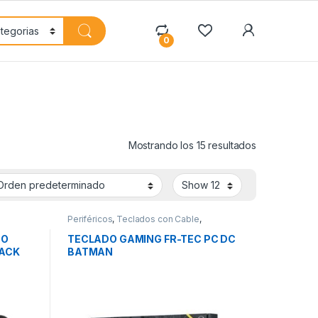
My Accoun
0
Mostrando los 15 resultados
Periféricos
,
Teclados con Cable
,
Teclados y Ratones
DO
TECLADO GAMING FR-TEC PC DC
ACK
BATMAN