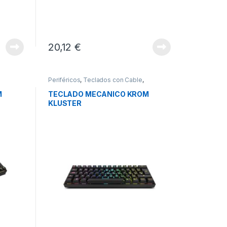
20,12
€
Periféricos
,
Teclados con Cable
,
Teclados y Ratones
M
TECLADO MECANICO KROM
KLUSTER