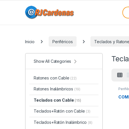
Skip to navigation
Skip to content
Sea
Categories
Inicio
Periféricos
Teclados y Raton
Tecl
Show All Categories
Ratones con Cable
(22)
Ratones Inalámbricos
Perifé
(19)
Tecla
COMB
Teclados con Cable
(15)
Teclados+Ratón con Cable
(3)
Teclados+Ratón Inalámbrico
(8)