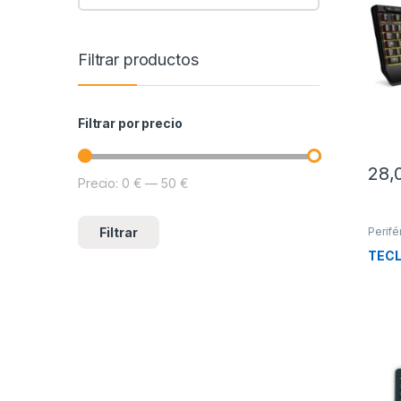
Filtrar productos
Filtrar por precio
28,
Precio:
0 €
—
50 €
Precio mínimo
Precio máximo
Filtrar
Perifé
Tecla
TECL