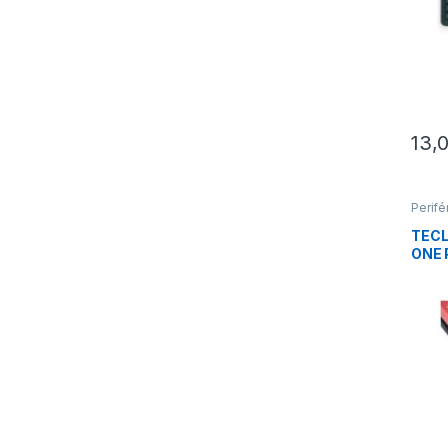
13,
Perifé
Tecla
TECL
ONE 