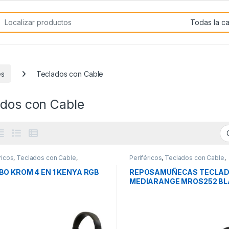
rch for:
es
Teclados con Cable
ados con Cable
ricos
,
Teclados con Cable
,
Periféricos
,
Teclados con Cable
,
dos y Ratones
Teclados y Ratones
O KROM 4 EN 1 KENYA RGB
REPOSAMUÑECAS TECLA
MEDIARANGE MROS252 BL