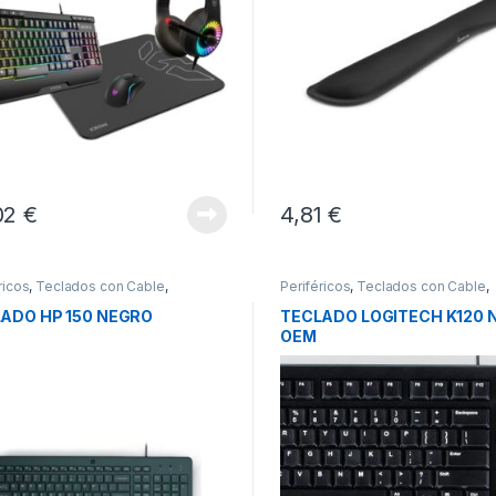
02
€
4,81
€
ricos
,
Teclados con Cable
,
Periféricos
,
Teclados con Cable
,
dos y Ratones
Teclados y Ratones
ADO HP 150 NEGRO
TECLADO LOGITECH K120 
OEM