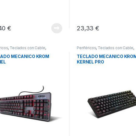
40
€
23,33
€
ricos
,
Teclados con Cable
,
Periféricos
,
Teclados con Cable
,
dos y Ratones
Teclados y Ratones
LADO MECANICO KROM
TECLADO MECANICO KRO
NEL
KERNEL PRO