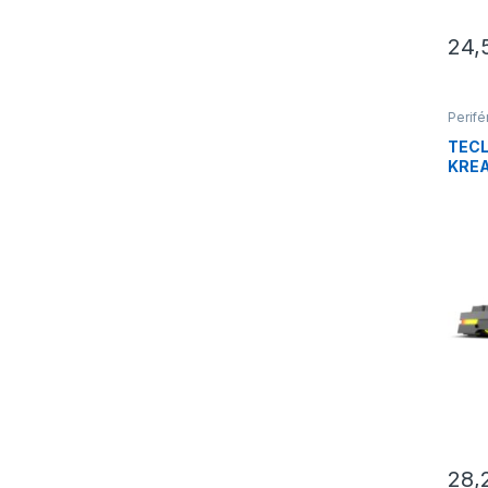
24,
Perifé
Tecla
TEC
KRE
28,