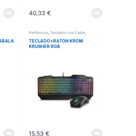
40,33
€
Periféricos
,
Teclados con Cable
,
Teclados y Ratones
ABALA
TECLADO+RATON KROM
KRUSHER RGB
15,53
€