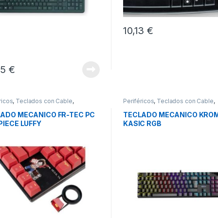
10,13
€
05
€
ricos
,
Teclados con Cable
,
Periféricos
,
Teclados con Cable
,
dos y Ratones
Teclados y Ratones
ADO MECANICO FR-TEC PC
TECLADO MECANICO KRO
PIECE LUFFY
KASIC RGB